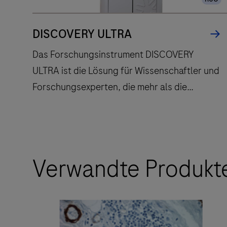
DISCOVERY ULTRA
Das Forschungsinstrument DISCOVERY
ULTRA ist die Lösung für Wissenschaftler und
Forschungsexperten, die mehr als die
konventionelle Immunhistochemie (IHC) und
die in situ-Hybridisierung (ISH)-
Forschungsmethoden verlangen. Das
Das
Forschungsinstrument DISCOVERY ULTRA
Verwandte Produkt
Forschungsinstrument
bietet unser höchstes Mass an
DISCOVERY
Protokollflexibilität für die anspruchsvollsten
ULTRA
Tests und für die schnelle Testentwicklung.
ist
die
Die dreissig unabhängigen