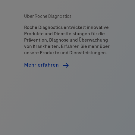
chemistry
hat
Über Roche Diagnostics
provides
clean
Roche Diagnostics entwickelt innovative
Produkte und Dienstleistungen für die
background
Prävention, Diagnose und Überwachung
n
von Krankheiten. Erfahren Sie mehr über
combination
unsere Produkte und Dienstleistungen.
with
Mehr erfahren
enhanced
pecificity
and
ensitivity,
which
increases
the
ignal-