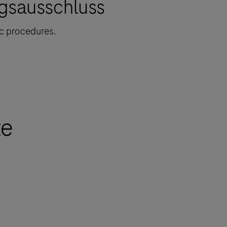
gsausschluss
ic procedures.
te