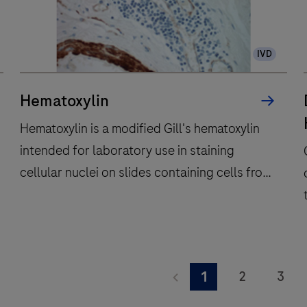
IVD
Hematoxylin
Hematoxylin is a modified Gill's hematoxylin
intended for laboratory use in staining
cellular nuclei on slides containing cells from
frozen tissue, formalin-fixed, paraffin-
embedded tissue, or cytologic preparations
on a BenchMark IHC/ISH instrument. This
Hematoxylin
reagent is intended as a counterstain to
is
a
2
3
1
immunohistochemistry and
a
immunocytochemistry applications.This
9