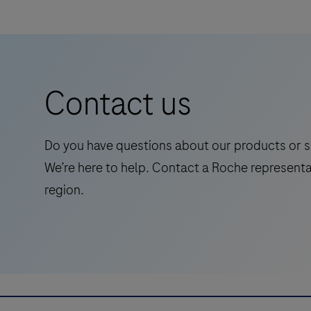
a
Hybridisierung
use.
modified
(ISH)-
Mayer's
Forschungsmethoden
hematoxylin
verlangen.
intended
Das
Contact us
for
Forschungsinstrument
laboratory
DISCOVERY
use
ULTRA
Do you have questions about our products or s
in
bietet
We’re here to help. Contact a Roche representa
staining
unser
region.
cellular
höchstes
nuclei
Mass
on
an
slides
Protokollflexibilität
containing
für
cells
die