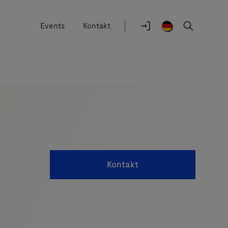
|
Events
Kontakt
Auswahlhilfe
Standort
Anmelden
Germany
Suchen
/
German
Kontakt