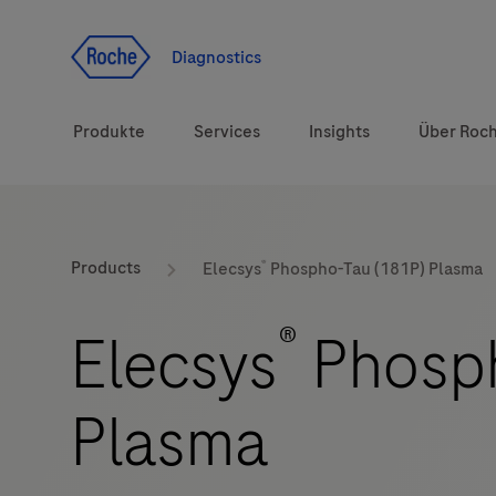
Zum Inhalt
Diagnostics
Produkte
Services
Insights
Über Roc
Diagnostiklösungen
®
Products
Elecsys
Phospho-Tau (181P) Plasma
Gesundheitsthemen
®
Elecsys
Phosph
Marken
Plasma