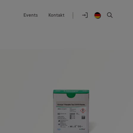
|
Events
Kontakt
Auswahlhilfe
Standort
Anmelden
Germany
Suchen
/
German