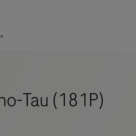
he
o-Tau (181P)