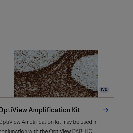
IVD
OptiView Amplification Kit
OptiView Amplification Kit may be used in
conjunction with the OptiView DAB IHC