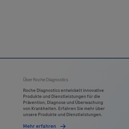
diagnostic tests.This product is intended for
IHC
Detection
in vitro diagnostic (IVD) use.
it
to
increase
the
staining
ntensity
of
Über Roche Diagnostics
mouse
and
Roche Diagnostics entwickelt innovative
Produkte und Dienstleistungen für die
rabbit
Prävention, Diagnose und Überwachung
primary
von Krankheiten. Erfahren Sie mehr über
antibodies.
unsere Produkte und Dienstleistungen.
The
Mehr erfahren
it