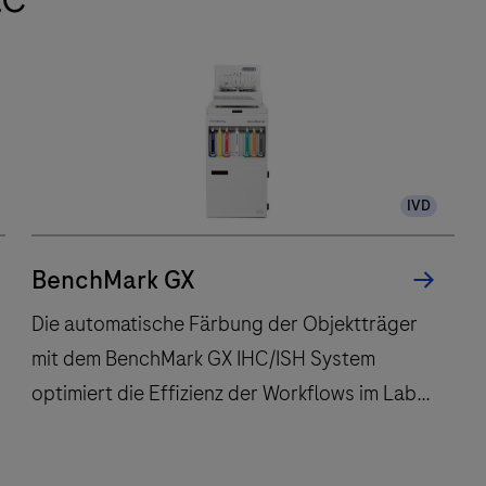
IVD
BenchMark GX
Die automatische Färbung der Objektträger
mit dem BenchMark GX IHC/ISH System
optimiert die Effizienz der Workflows im Labor
und hilft den Betreuungspersonen in der
Onkologie, eine sichere Diagnose zu stellen.