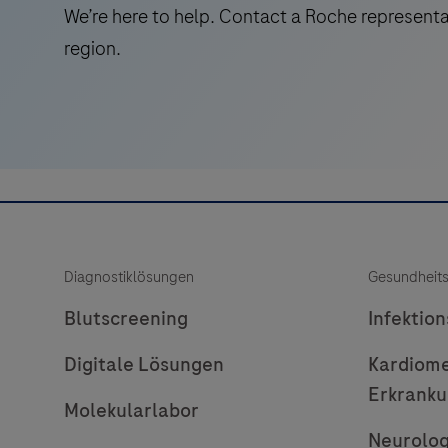
We’re here to help. Contact a Roche representa
cellular
region.
nuclei
on
slides
containing
cells
from
frozen
tissue,
Diagnostiklösungen
Gesundheit
formalin-
fixed,
Blutscreening
Infektio
paraffin-
Digitale Lösungen
Kardiome
embedded
tissue,
Erkrank
Molekularlabor
or
Neurolog
cytologic