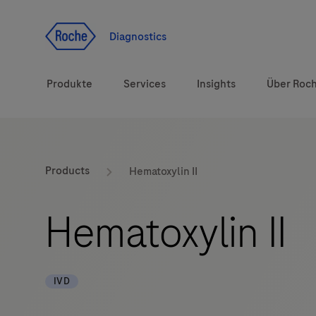
Zum Inhalt
Diagnostics
Produkte
Services
Insights
Über Roc
Diagnostiklösungen
Products
Hematoxylin II
Gesundheitsthemen
Hematoxylin II
Marken
IVD