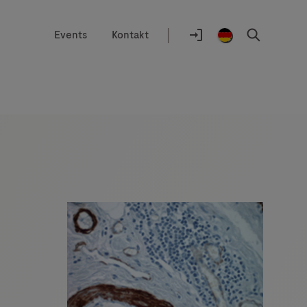
|
Events
Kontakt
Auswahlhilfe
Standort
Anmelden
Germany
Suchen
/
German