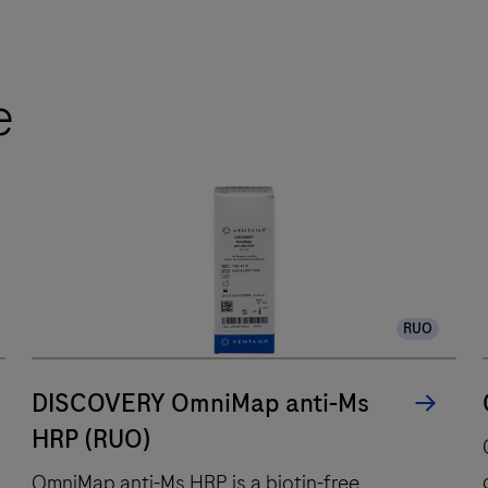
Die
automatische
Färbung
e
der
Objektträger
mit
dem
BenchMark
GX
IHC/ISH
RUO
System
optimiert
die
DISCOVERY OmniMap anti-Ms
Effizienz
HRP (RUO)
der
OmniMap anti-Ms HRP is a biotin-free
Workflows