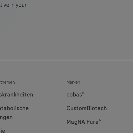
tive in your
multimer
technology.
It
K
consists
of
a
robust
chemistry
i
that
sthemen
Marken
provides
clean
nskrankheiten
cobas®
background
tabolische
CustomBiotech
in
ungen
combination
MagNA Pure®
with
ie
enhanced
k