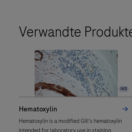
Der
vollautomatische
Arbeitsablauf
Verwandte Produkt
des
BenchMark
ULTRA
PLUS
Systems
für
die
IVD
Objektträgerfärbung
verbessert
die
Hematoxylin
Durchlaufzeit
Hematoxylin is a modified Gill's hematoxylin
und
intended for laboratory use in staining
verringert