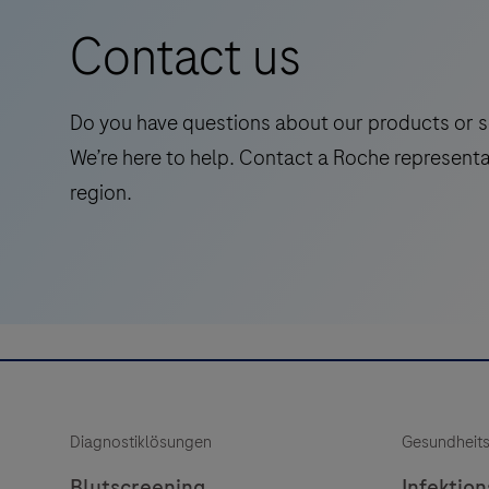
intended
examination, relevant clinical information, and
Contact us
for
proper controls.
laboratory
use
Do you have questions about our products or s
for
We’re here to help. Contact a Roche representa
the
region.
qualitative
immunohistochemical
detection
of
trophoblast
cell-
surface
antigen
Diagnostiklösungen
Gesundheit
receptor
2
Blutscreening
Infektio