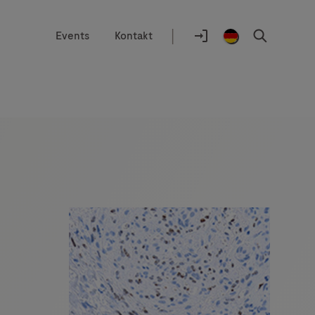
|
Events
Kontakt
Auswahlhilfe
Standort
Anmelden
Germany
Suchen
/
German