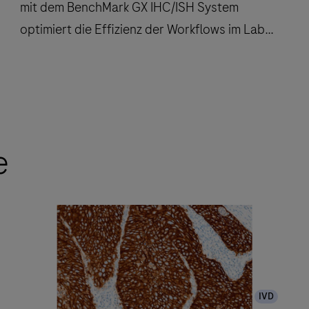
mit dem BenchMark GX IHC/ISH System
optimiert die Effizienz der Workflows im Labor
und hilft den Betreuungspersonen in der
Onkologie, eine sichere Diagnose zu stellen.
Die
automatische
Färbung
e
der
Objektträger
mit
dem
BenchMark
GX
IHC/ISH
IVD
System