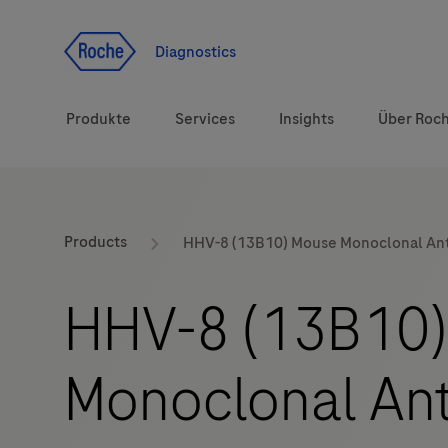
Zum Inhalt
Diagnostics
Produkte
Services
Insights
Über Roc
Diagnostiklösungen
Products
HHV-8 (13B10) Mouse Monoclonal An
Gesundheitsthemen
HHV-8 (13B10)
Marken
Monoclonal An