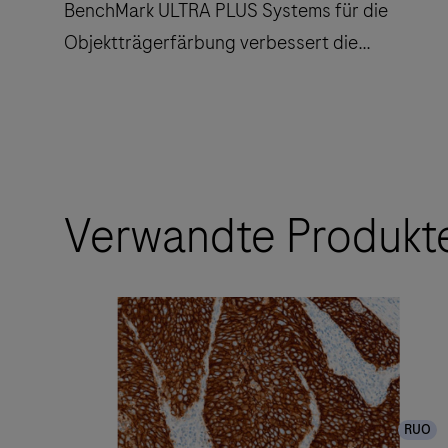
BenchMark ULTRA PLUS Systems für die
Objektträgerfärbung verbessert die
Durchlaufzeit und verringert die Anzahl der
Berührungspunkte.
Der
vollautomatische
Arbeitsablauf
Verwandte Produkt
des
BenchMark
ULTRA
PLUS
Systems
für
die
RUO
Objektträgerfärbung