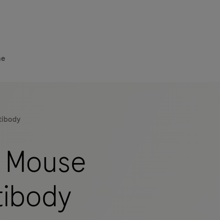
he
tibody
 Mouse
tibody