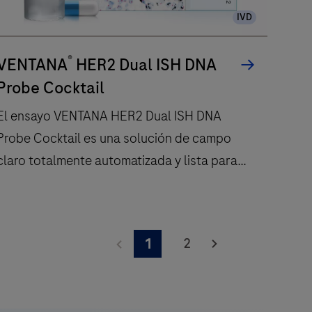
IVD
®
VENTANA
HER2 Dual ISH DNA
Probe Cocktail
El ensayo VENTANA HER2 Dual ISH DNA
Probe Cocktail es una solución de campo
claro totalmente automatizada y lista para
usar para determinar el estado del gen HER2.
El
ensayo
2
1
VENTANA
HER2
Dual