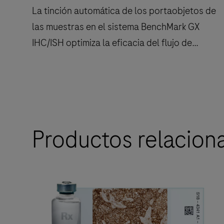
La tinción automática de los portaobjetos de
las muestras en el sistema BenchMark GX
IHC/ISH optimiza la eficacia del flujo de
trabajo del laboratorio, lo que ayuda a los
cuidadores oncológicos a ofrecer confianza
diagnóstica.
La
tinción
automática
Productos relacion
de
los
portaobjetos
de
las
muestras