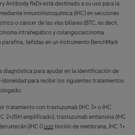
 Antibody RxDx está destinado a su uso para la
 mediante inmunohistoquímica (IHC) en secciones
ico o cáncer de las vías biliares (BTC, es decir,
rcinoma intrahepático y colangiocarcinoma
n parafina, teñidas en un instrumento BenchMark
 diagnóstica para ayudar en la identificación de
 idoneidad para recibir los siguientes tratamientos
mologado:
ir tratamiento con trastuzumab (IHC 3+ o IHC
HC 2+/ISH amplificado), trastuzumab emtansina (IHC
 deruxtecán (IHC 0
con
tinción de membrana, IHC 1+