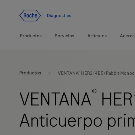
Ir al contenido
Diagnostics
Productos
Servicios
Artículos
Acerca
Soluciones
®
Productos
VENTANA
HER2 (4B5) Rabbit Monocl
Temas de salud
®
VENTANA
HER2
Marcas
Anticuerpo pri