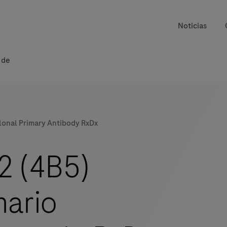
Noticias
 de
onal Primary Antibody RxDx
 (4B5)
mario