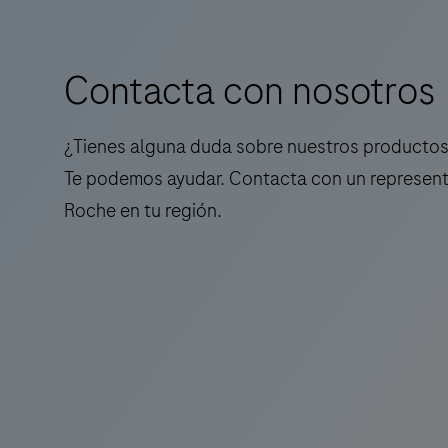
que
(SP263)
ayuda
ha
a
sido
Contacta con nosotros
los
diseñada
cuidadores
para
oncológicos
la
¿Tienes alguna duda sobre nuestros productos 
a
detección
Te podemos ayudar. Contacta con un represen
ofrecer
cualitativa
Roche en tu región.
confianza
de
diagnóstica.
la
proteína
del
ligando
de
muerte
programada 1