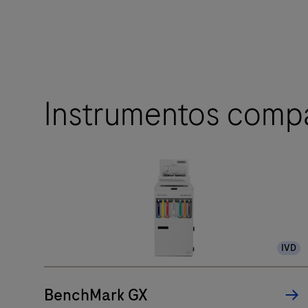
Instrumentos compa
IVD
BenchMark GX