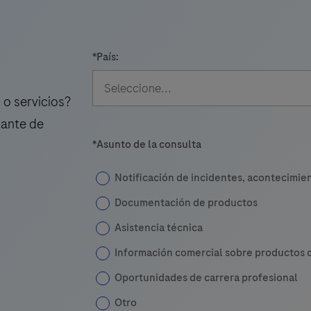
reagents
for
in
*
País:
vitro
diagnostic
use.The
o servicios?
BenchMark
tante de
ULTRA
*
Asunto de la consulta
PLUS
instrument
Notificación de incidentes, acontecimie
fully
Documentación de productos
automates
Asistencia técnica
the
Información comercial sobre productos o
processes
l
of
Oportunidades de carrera profesional
baking,
Otro