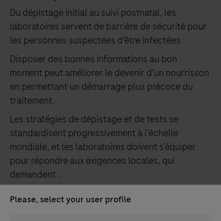
Du dépistage initial au suivi postnatal, les
laboratoires servent de barrière de sécurité pour
les personnes suspectées d’être infectées.
Disposer des bonnes informations au bon
moment peut améliorer le devenir d'un nourrisson
en permettant un démarrage plus précoce du
traitement.
Les stratégies de dépistage et de tests se
standardisent progressivement à l’échelle
mondiale, et les laboratoires doivent s’équiper
pour répondre aux exigences locales, qui
demandent :
Des résultats fiables
Please, select your user profile
Des analyses sensibles et spécifiques
Persona