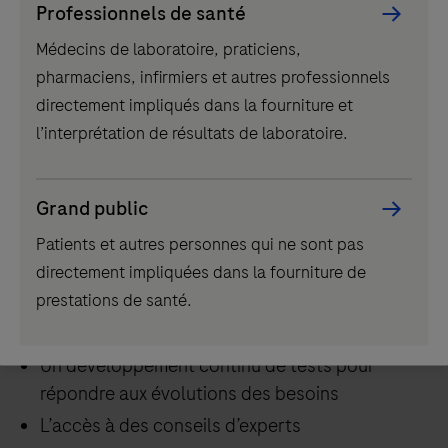
permettant d’éviter les erreurs de diagnostic et
Professionnels de santé
Picker
les tests répétés
Médecins de laboratoire, praticiens,
component
Des processus automatisés et normalisés
pharmaciens, infirmiers et autres professionnels
minimisant le risque d’erreurs humaines
directement impliqués dans la fourniture et
l’interprétation de résultats de laboratoire.
Une adoption facile
Des flux de travail connus sur les plateformes
existantes simplifiant la formation
Grand public
De larges menus de tests augmentant la
Patients et autres personnes qui ne sont pas
consolidation et réduisant la nécessité
directement impliquées dans la fourniture de
d'externaliser des tests
prestations de santé.
Un partenariat et de la confiance
Un développement continu de tests pour
répondre aux évolutions des besoins
L’accès à des conseils d’experts