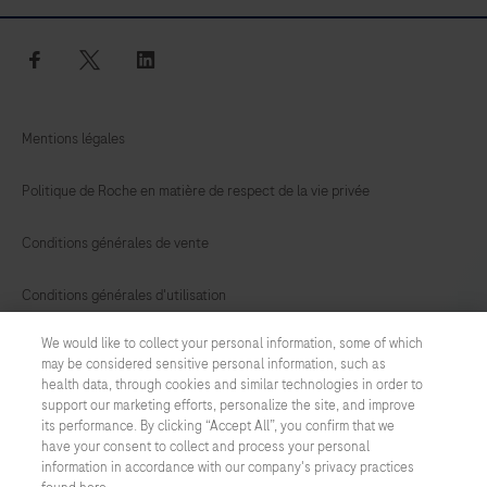
facebook
twitter
linkedin
Mentions légales
Politique de Roche en matière de respect de la vie privée
Conditions générales de vente
Conditions générales d'utilisation
We would like to collect your personal information, some of which
Préférences en matière de cookies
may be considered sensitive personal information, such as
health data, through cookies and similar technologies in order to
Nous contacter
support our marketing efforts, personalize the site, and improve
its performance. By clicking “Accept All”, you confirm that we
have your consent to collect and process your personal
FRANCE
/
Français
information in accordance with our company's privacy practices