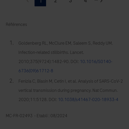
2
3
4
1
Références
Goldenberg RL, McClure EM, Saleem S, Reddy UM.
Infection-related stillbirths. Lancet.
2010;375(9724):1482-90. DOI:
10.1016/S0140-
6736(09)61712-8
Fenizia C, Biasin M, Cetin I, et al. Analysis of SARS-CoV-2
vertical transmission during pregnancy. Nat Commun.
2020;11:5128. DOI:
10.1038/s41467-020-18933-4
MC-FR-02493 - Etabli : 08/2024