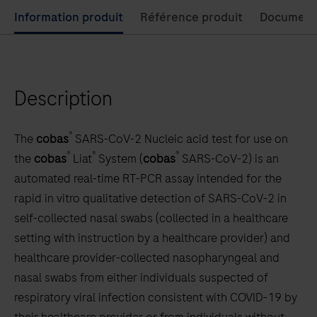
mieux
Use
Information produit
Référence produit
Document
prendre
left
en
and
charge
right
Description
les
arrow
patients.
keys
to
®
The
cobas
SARS-CoV-2 Nucleic acid test for use on
scroll
®
®
®
the
cobas
Liat
System (
cobas
SARS-CoV-2) is an
between
automated real-time RT-PCR assay intended for the
the
rapid in vitro qualitative detection of SARS-CoV-2 in
tabs
self-collected nasal swabs (collected in a healthcare
setting with instruction by a healthcare provider) and
healthcare provider-collected nasopharyngeal and
nasal swabs from either individuals suspected of
respiratory viral infection consistent with COVID-19 by