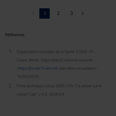
Découvrez
comment
2
3
1
le
choix
de
Références
tests
pour
Organisation mondiale de la Santé, COVID-19
le
Cases, World, Disponible à l'adresse suivante
SARS-
:
https://covid19.who.int
, (dernière consultation :
CoV-
15/05/2025)
2
peut
Fiche technique cobas SARS-COV-2 à utiliser sur le
permettre
cobas® Liat®, v 4.0, 06/2024
aux
laboratoires
de