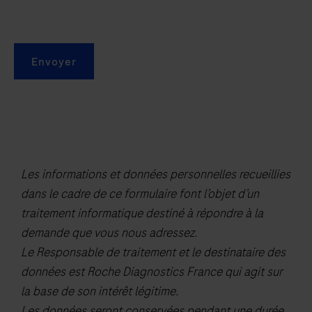
in
a
healthcare
Envoyer
setting
with
instruction
by
a
healthcare
Les informations et données personnelles recueillies
provider)
dans le cadre de ce formulaire font l’objet d’un
from
traitement informatique destiné à répondre à la
individuals
demande que vous nous adressez.
suspected
Le Responsable de traitement et le destinataire des
of
données est Roche Diagnostics France qui agit sur
respiratory
la base de son intérêt légitime.
viral
Les données seront conservées pendant une durée