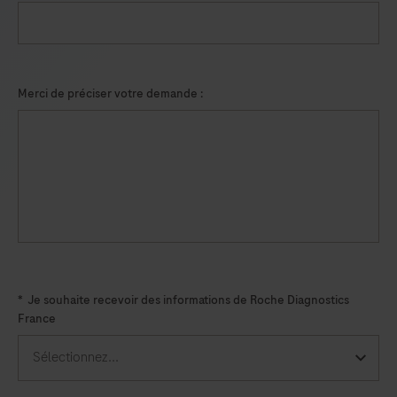
in
healthcare
provider-
collected
Merci de préciser votre demande :
nasal
and
nasopharyngeal
swab
specimens,
and
self-
collected
*
Je souhaite recevoir des informations de Roche Diagnostics
nasal
France
swab
specimens
(collected