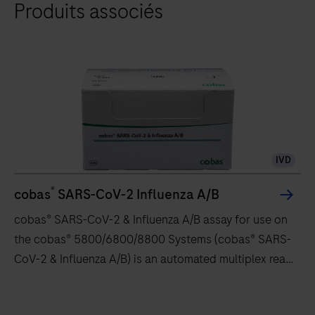
Produits associés
simple,
sûr
et
connecté.
Le
système
cobas®
Liat®,
IVD
c'est
tout
®
cobas
SARS-CoV-2 Influenza A/B
un
cobas® SARS-CoV-2 & Influenza A/B assay for use on
laboratoire
the cobas® 5800/6800/8800 Systems (cobas® SARS-
dans
CoV-2 & Influenza A/B) is an automated multiplex real-
un
time RT-PCR assay intended for simultaneous
tube.
qualitative detection and differentiation of SARS-
cobas®