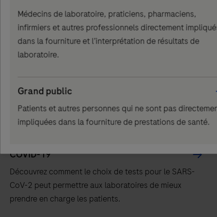
Picker
Médecins de laboratoire, praticiens, pharmaciens,
component
infirmiers et autres professionnels directement impliqué
Cela pourrait vous intéresser
dans la fourniture et l’interprétation de résultats de
laboratoire.
Grand public
Patients et autres personnes qui ne sont pas directeme
impliquées dans la fourniture de prestations de santé.
COVID-19
Découvrez comment le choix de tests pour le SARS-
CoV-2 peut permettre aux laboratoires de mieux
prendre en charge les patients.