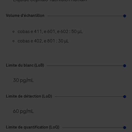
Volume d'échantillon
cobas e 411, e 601, e 602 : 50 μL
cobas e 402, e 801 : 30 µL
Limite du blanc (LoB)
30 pg/mL
Limite de détection (LoD)
60 pg/mL
Limite de quantification (LoQ)