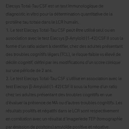
Elecsys Total‑Tau CSF est un test immunologique de
diagnostic in vitro pour la détermination quantitative de la
protéine tau totale dans le LCR humain.
1. Le test Elecsys Total‑Tau CSF peut être utilisé seul ou en
association avec le test Elecsys β‑Amyloid (1‑42) CSF II sous la
forme d’un ratio aidant à identifier, chez des adultes présentant
des troubles cognitifs légers (TCL), le risque faible vs élevé de
déclin cognitif, défini par les modifications d’un score clinique
sur une période de 2 ans.
2. Le test Elecsys Total‑Tau CSF s’utilise en association avec le
test Elecsys β‑Amyloid (1‑42) CSF II sous la forme d’un ratio
chez les adultes présentant des troubles cognitifs en vue
d’évaluer la présence de MA ou d’autres troubles cognitifs. Les
résultats positifs et négatifs dans le LCR sont respectivement
en corrélation avec un résultat d’imageriede TEP (tomographie
par émission de positons) amyloïde positive et négative.