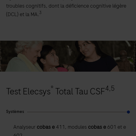
troubles cognitifs, dont la déficience cognitive légère
3
(DCL) et la MA.
®
4,5
Test Elecsys
Total Tau CSF
Systèmes
Analyseur
cobas e
411, modules
cobas e
601 et e
602