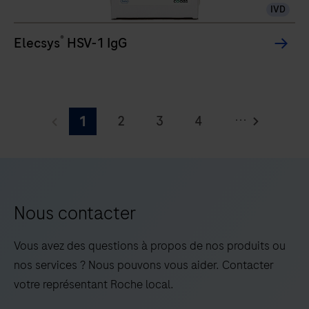
IVD
technologie
brevetée
®
Elecsys
HSV-1 IgG
de
l’électrochimiluminescence
(ECL)
pour
...
2
3
4
1
l’analyse
5
6
7
8
de
tests
9
10
11
12
immunologiques.
13
14
15
16
Nous contacter
17
18
19
20
Vous avez des questions à propos de nos produits ou
21
22
23
24
nos services ? Nous pouvons vous aider. Contacter
votre représentant Roche local.
25
26
27
28