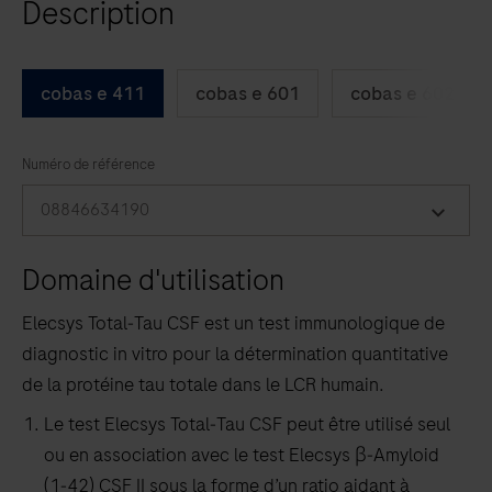
Description
arrow
keys
to
cobas e 411
cobas e 601
cobas e 602
scroll
between
the
Numéro de référence
tabs
08846634190
Domaine d'utilisation
Elecsys Total‑Tau CSF est un test immunologique de
diagnostic in vitro pour la détermination quantitative
de la protéine tau totale dans le LCR humain.
Le test Elecsys Total‑Tau CSF peut être utilisé seul
ou en association avec le test Elecsys β‑Amyloid
(1‑42) CSF II sous la forme d’un ratio aidant à