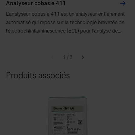
Analyseur cobas e 411
L’analyseur cobas e 411 est un analyseur entièrement
automatisé qui repose sur la technologie brevetée de
l’électrochimiluminescence (ECL) pour l’analyse de
tests immunologiques.
L’analyseur
cobas e 411
1
/
3
est
Produits associés
un
analyseur
entièrement
automatisé
qui
repose
sur
la