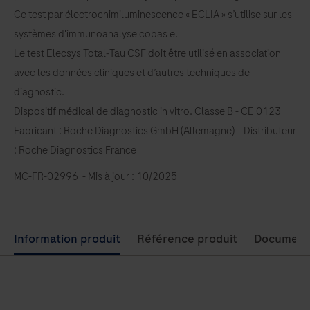
Ce test par électrochimiluminescence « ECLIA » s’utilise sur les
systèmes d'immunoanalyse cobas e.
Le test Elecsys Total‑Tau CSF doit être utilisé en association
avec les données cliniques et d’autres techniques de
diagnostic.
Dispositif médical de diagnostic in vitro. Classe B - CE 0123
Fabricant : Roche Diagnostics GmbH (Allemagne) – Distributeur
: Roche Diagnostics France
MC-FR-02996 - Mis à jour : 10/2025
Use
Information produit
Référence produit
Document
left
and
right