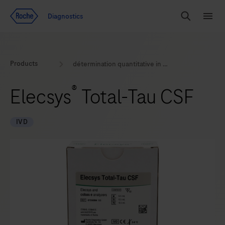
Voir le contenu
Diagnostics
Chercher
Menu
Products
détermination quantitative in vitro de la protéine Tau totale dans le liquide cérébrospinal humain
®
Elecsys
Total-Tau CSF
IVD