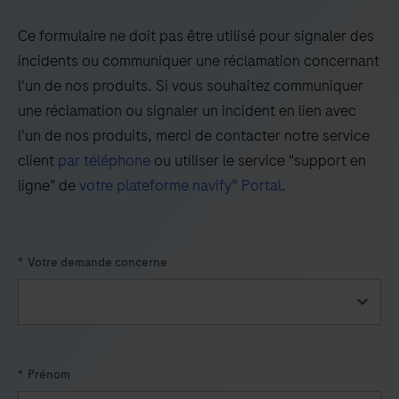
29
30
31
32
Ce formulaire ne doit pas être utilisé pour signaler des
33
34
35
36
incidents ou communiquer une réclamation concernant
37
38
39
40
l'un de nos produits. Si vous souhaitez communiquer
une réclamation ou signaler un incident en lien avec
41
42
43
44
l'un de nos produits, merci de contacter notre service
45
46
47
48
client
par téléphone
ou utiliser le service "support en
49
50
51
52
ligne" de
votre plateforme navify® Portal
.
53
54
55
56
57
58
59
60
*
Votre demande concerne
*
Prénom