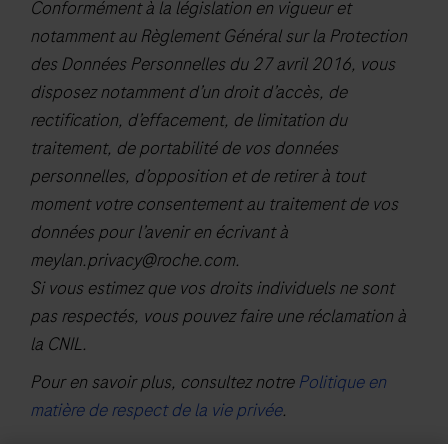
Conformément à la législation en vigueur et
notamment au Règlement Général sur la Protection
des Données Personnelles du 27 avril 2016, vous
disposez notamment d’un droit d’accès, de
rectification, d’effacement, de limitation du
traitement, de portabilité de vos données
personnelles, d’opposition et de retirer à tout
moment votre consentement au traitement de vos
données pour l’avenir en écrivant à
meylan.privacy@roche.com
.
Si vous estimez que vos droits individuels ne sont
pas respectés, vous pouvez faire une réclamation à
la CNIL.
Pour en savoir plus, consultez notre
Politique en
matière de respect de la vie privée
.