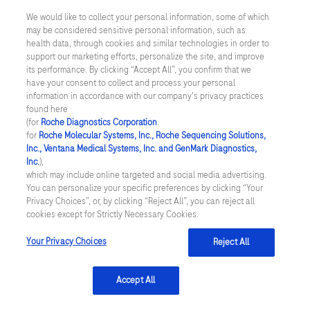
We would like to collect your personal information, some of which
may be considered sensitive personal information, such as
facebook
twitter
linkedin
health data, through cookies and similar technologies in order to
support our marketing efforts, personalize the site, and improve
its performance. By clicking “Accept All”, you confirm that we
have your consent to collect and process your personal
Mentions légales
information in accordance with our company's privacy practices
found here
(for
Roche Diagnostics Corporation
.
Politique de Roche en matière de respect de la vie privée
for
Roche Molecular Systems, Inc., Roche Sequencing Solutions,
Inc., Ventana Medical Systems, Inc. and GenMark Diagnostics,
Conditions générales de vente
Inc.
),
which may include online targeted and social media advertising.
You can personalize your specific preferences by clicking “Your
Conditions générales d'utilisation
Privacy Choices”, or, by clicking “Reject All”, you can reject all
cookies except for Strictly Necessary Cookies.
Préférences en matière de cookies
Your Privacy Choices
Reject All
Nous contacter
Accept All
FRANCE
/
Français