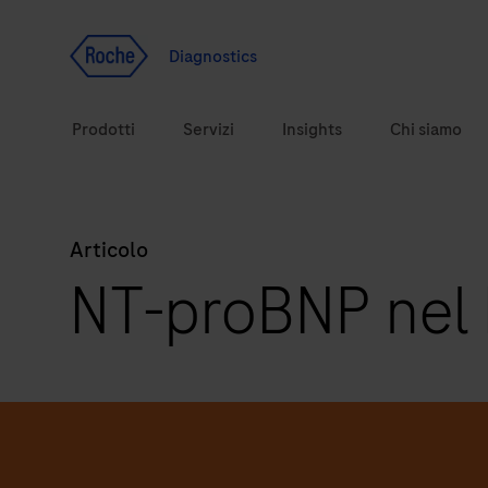
Vai al contenuto
Diagnostics
Prodotti
Servizi
Insights
Chi siamo
Articolo
Soluzioni diagnostiche
NT-proBNP nel 
Argomenti correlati alla salute
Marchi