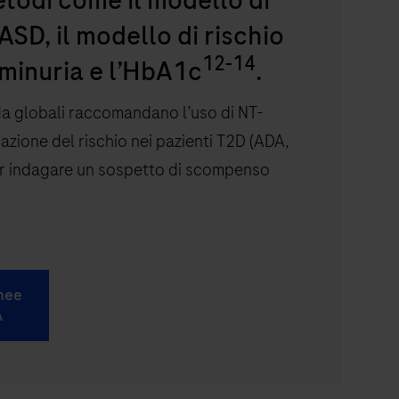
etodi come il modello di
SD, il modello di rischio
12-14
minuria e l’HbA1c
.
ida globali raccomandano l’uso di NT-
cazione del rischio nei pazienti T2D (ADA,
 indagare un sospetto di scompenso
inee
A