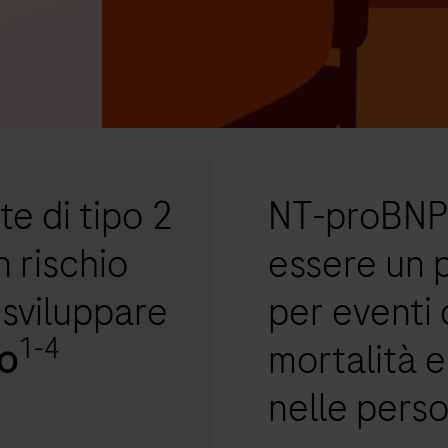
te di tipo 2
NT-proBNP 
 rischio
essere un 
 sviluppare
per eventi 
1-4
o
mortalità e
nelle pers