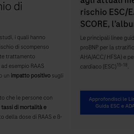
agli attuali m
io di
rischio ESC/EA
SCORE, l’albu
studi, i quali hanno
Le principali linee gu
rischio di scompenso
proBNP per la stratifi
te trattamento
AHA/ACC/ HFSA) e per
15-18
i ad esempio RAAS
cardiaco (ESC)
.
no un
impatto positivo
sugli
o che le persone con
Approfondisci le L
Guida ESC e AD
tassi di mortalità e
o della dose di RAAS e ß-