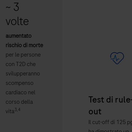
~ 3
volte
aumentato
rischio di morte
per le persone
con T2D che
svilupperanno
scompenso
cardiaco nel
Test di rule
corso della
out
3,4
vita
Il cut-off di 125 
ha dimostrato un