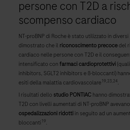
persone con T2D a risch
scompenso cardiaco
NT-proBNP di Roche è stato utilizzato in diversi 
dimostrato che il
riconoscimento precoce
del 
cardiaco nelle persone con T2D e il conseguen
intensificato con
farmaci cardioprotettivi
(qual
inhibitors, SGLT2 inhibitors e ß-bloccanti) han
19,23,24
esiti della malattia cardiovascolare
.
I risultati dello
studio PONTIAC
hanno dimostrat
T2D con livelli aumentati di NT-proBNP avevano
ospedalizzazioni ridotti
in seguito ad un aument
19
bloccanti
.