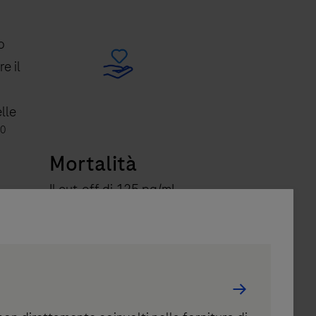
o
e il
lle
0
Mortalità
Il cut-off di 125 pg/mL
ha mostrato un’ottima
capacità di prevedere
la mortalità o le
ospedalizzazioni
impreviste nelle