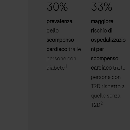
30%
33%
prevalenza
maggiore
dello
rischio di
scompenso
ospedalizzazio
cardiaco
tra le
ni per
persone con
scompenso
1
diabete
cardiaco
tra le
persone con
T2D rispetto a
quelle senza
2
T2D