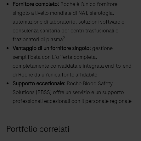
Fornitore completo:
Roche è l’unico fornitore
e
singolo a livello mondiale di NAT, sierologia,
5
automazione di laboratorio, soluzioni software e
bersagli
consulenza sanitaria per centri trasfusionali e
virali
2
frazionatori di plasma
critici
Vantaggio di un fornitore singolo:
gestione
con
semplificata con L'offerta completa,
un
completamente convalidata e integrata end-to-end
unico
di Roche da un’unica fonte affidabile
test,
Supporto eccezionale:
Roche Blood Safety
aumentando
Solutions (RBSS) offre un servizio e un supporto
l’efficienza
professionali eccezionali con il personale regionale
operativa
eliminando
la
Portfolio correlati
necessità
di