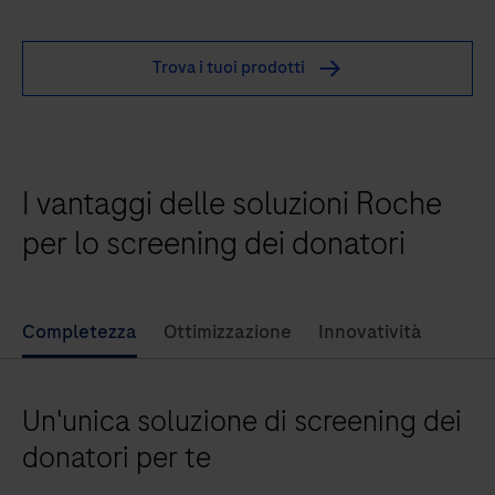
cobas®
MPX
Trova i tuoi prodotti
consente
ai
laboratori
di
I vantaggi delle soluzioni Roche
screening
dei
per lo screening dei donatori
donatori
di
testare
Completezza
Ottimizzazione
Innovatività
in
modo
Un'unica soluzione di screening dei
affidabile
3
donatori per te
virus