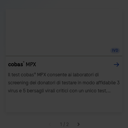
IVD
®
cobas
MPX
Il test cobas® MPX consente ai laboratori di
screening dei donatori di testare in modo affidabile 3
virus e 5 bersagli virali critici con un unico test,
aumentando l’efficienza operativa eliminando la
necessità di ulteriori test discriminatori
Il
test
1
/
2