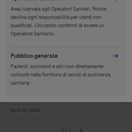
Picker
di
Area riservata agli Operatori Sanitari. Roche
component
Potrebbe interessarti anche:
screening
declina ogni responsabilità per utenti non
per
qualificati. Cliccando confermi di essere un
donatori
Eventi
Operatore Sanitario.
di
sangue
Pubblico generale
di
Roche,
Pazienti, assistenti e altri non direttamente
che
coinvolti nella fornitura di servizi di assistenza
SIMTI 2026 dal 13 al 15 maggio
comprende
sanitaria
i
saggi
fondamentali
April 20, 2026
richiesti
per
mantenere
1
/
7