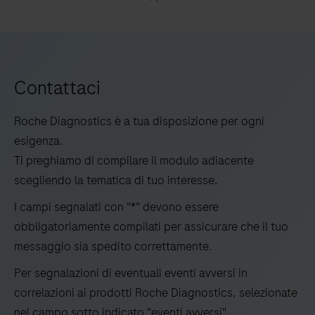
la
sicurezza
del
sangue,
Contattaci
prodotti
del
Roche Diagnostics è a tua disposizione per ogni
sangue
esigenza.
e
Ti preghiamo di compilare il modulo adiacente
del
scegliendo la tematica di tuo interesse.
plasma,
I campi segnalati con "*" devono essere
supportati
obbligatoriamente compilati per assicurare che il tuo
da
messaggio sia spedito correttamente.
un’affidabile
tecnologia
Per segnalazioni di eventuali eventi avversi in
di
correlazioni ai prodotti Roche Diagnostics, selezionate
amplificazione
nel campo sotto indicato "eventi avversi".