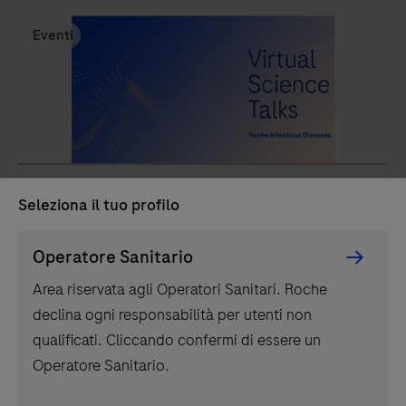
eseguono
test
Eventi
nelle
aree
di
chimica
clinica,
IRIDS Virtual Science Talks
immunochimica,
Seleziona il tuo profilo
coagulazione,
ematologia,
Persona
Operatore Sanitario
analisi
Picker
October 31, 2022
Area riservata agli Operatori Sanitari. Roche
delle
component
declina ogni responsabilità per utenti non
urine,
qualificati. Cliccando confermi di essere un
test
1
/
7
Operatore Sanitario.
degli
acidi