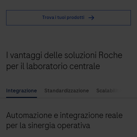
delle urine, test degli acidi nucleici e delle allergie.
p
612
Trova i tuoi prodotti
è
un
sistema
pre-
I vantaggi delle soluzioni Roche
analitico
computerizzato,
per il laboratorio centrale
completamente
automatico,
per
Integrazione
Standardizzazione
Scalabilità
Eff
la
distribuzione
Automazione e integrazione reale
di
provette
per la sinergia operativa
campione