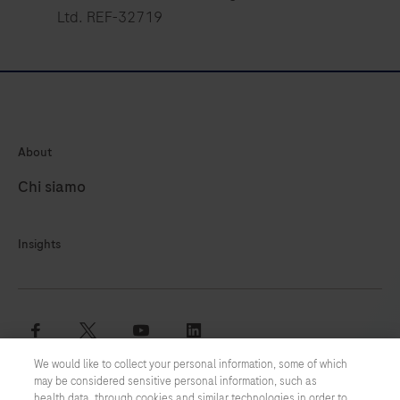
Ltd. REF-32719
About
Chi siamo
Insights
facebook
twitter
youtube
linkedin
We would like to collect your personal information, some of which
may be considered sensitive personal information, such as
Termini e condizioni
health data, through cookies and similar technologies in order to