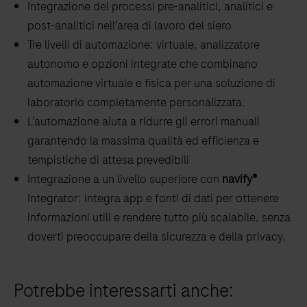
Integrazione dei processi pre-analitici, analitici e
aperte
post-analitici nell’area di lavoro del siero
e
Tre livelli di automazione: virtuale, analizzatore
chiuse
autonomo e opzioni integrate che combinano
barcodate,
automazione virtuale e fisica per una soluzione di
centrifugate
laboratorio completamente personalizzata.
e
L’automazione aiuta a ridurre gli errori manuali
non
garantendo la massima qualità ed efficienza e
centrifugate.
tempistiche di attesa prevedibili
Il
Integrazione a un livello superiore con
navify®
sistema
Integrator: integra app e fonti di dati per ottenere
è
informazioni utili e rendere tutto più scalabile, senza
destinato
doverti preoccupare della sicurezza e della privacy.
all’uso
con
analizzatori
Potrebbe interessarti anche:
che