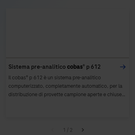
Sistema pre-analitico
cobas
® p 612
Il cobas® p 612 è un sistema pre-analitico
computerizzato, completamente automatico, per la
distribuzione di provette campione aperte e chiuse
barcodate, centrifugate e non centrifugate. Il
sistema è destinato all’uso con analizzatori che
eseguono test nelle aree di chimica clinica,
Il
immunochimica, coagulazione, ematologia, analisi
cobas®
1
/
2