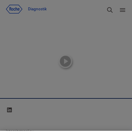
Navigera till innehåll
Sök
Diagnostik
Men
playicon
linkedin
Integritetspolicy