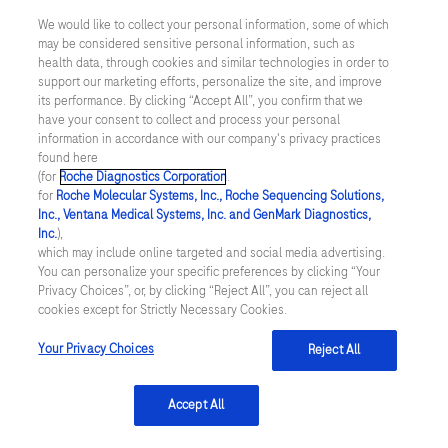
We would like to collect your personal information, some of which
may be considered sensitive personal information, such as
Inställningar för cookies
health data, through cookies and similar technologies in order to
support our marketing efforts, personalize the site, and improve
Kontakt
its performance. By clicking “Accept All”, you confirm that we
have your consent to collect and process your personal
information in accordance with our company's privacy practices
SWEDEN
/
Svenska
found here
(for
Roche Diagnostics Corporation
.
for
Roche Molecular Systems, Inc., Roche Sequencing Solutions,
© 2026 Roche Diagnostics Sverige (Roche Diagnostics Scandinavia AB)
Inc., Ventana Medical Systems, Inc. and GenMark Diagnostics,
Senast uppdaterad: 09.08.2026
Inc.
),
which may include online targeted and social media advertising.
You can personalize your specific preferences by clicking “Your
Den här webbplatsen är riktad till en bred målgrupp. Det kan
Privacy Choices”, or, by clicking “Reject All”, you can reject all
därför förekomma produktinformation eller annan information som
cookies except for Strictly Necessary Cookies.
inte är tillämplig för dig eller landet du är verksam i. Observera att
vi inte är ansvariga för eventuell användning av information som
inte uppfyller lagkrav eller regler om godkännande eller
Your Privacy Choices
Reject All
användning i ditt land.
Accept All