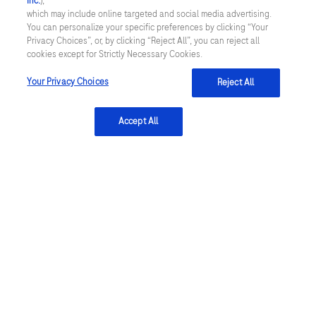
Inc.
),
Newsletter
which may include online targeted and social media advertising.
You can personalize your specific preferences by clicking “Your
Cyber Security
Privacy Choices”, or, by clicking “Reject All”, you can reject all
cookies except for Strictly Necessary Cookies.
Cookie Präferenzen
Your Privacy Choices
Reject All
Roche Digital Trust Center
Accept All
GERMANY
/
Deutsch
© 2026 F. Hoffmann-La Roche Ltd
zuletzt aktualisiert 09.08.2026
Diese Website enthält Informationen über Produkte, die für ein
breites Spektrum von Zielgruppen bestimmt sind und
Produktdetails oder Informationen enthalten könnten, die in Ihrem
Land sonst nicht zugänglich oder gültig sind. Bitte beachten Sie,
dass wir keine Verantwortung für den Zugriff auf solche
Informationen übernehmen, die möglicherweise nicht den
gesetzlichen Bestimmungen, Vorschriften, Registrierungen oder