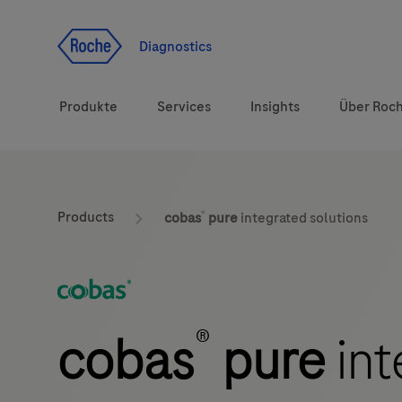
Zum Inhalt
Diagnostics
Produkte
Services
Insights
Über Roc
Diagnostiklösungen
®
Products
cobas
pure
integrated solutions
Gesundheitsthemen
Marken
®
cobas
pure
int