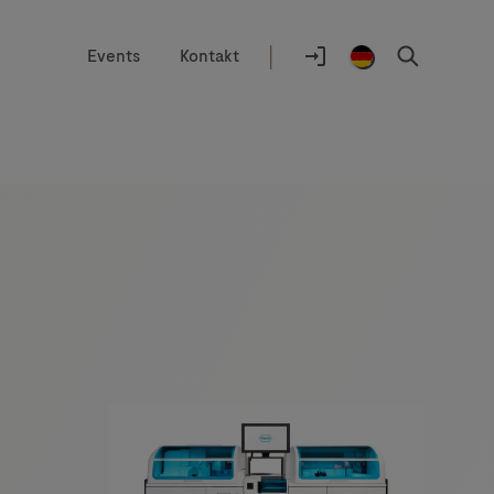
|
Events
Kontakt
Auswahlhilfe
Standort
Anmelden
Germany
Suchen
/
German