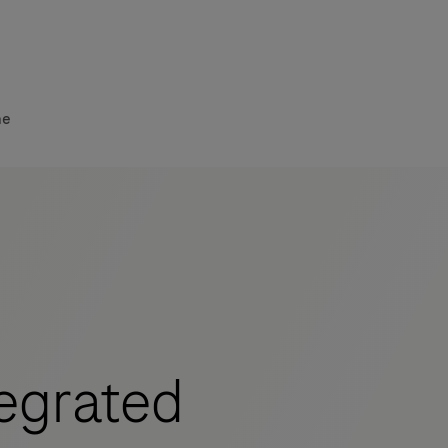
he
egrated