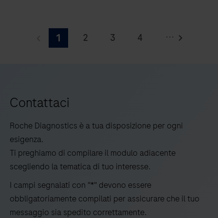
AVENIO
Edge
...
2
3
4
1
System
è
5
un
gestore
di
Contattaci
liquidi
IVD
Roche Diagnostics è a tua disposizione per ogni
completamente
esigenza.
automatizzato
Ti preghiamo di compilare il modulo adiacente
per
scegliendo la tematica di tuo interesse.
la
I campi segnalati con "*" devono essere
preparazione
obbligatoriamente compilati per assicurare che il tuo
end-
messaggio sia spedito correttamente.