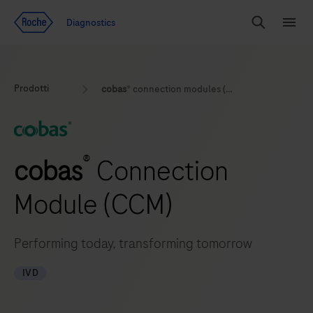
Vai al contenuto
Diagnostics
Search
Menu
Prodotti
cobas
® connection modules (CCM)
®
cobas
Connection
Module (CCM)
Performing today, transforming tomorrow
IVD