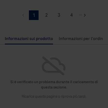
Il
...
laboratorio
2
3
4
1
integrato
Use
Informazioni sul prodotto
Informazioni per l'ordine
left
and
right
arrow
keys
to
Si è verificato un problema durante il caricamento di
scroll
questa sezione.
between
Ricarica questa pagina o riprova più tardi.
the
tabs