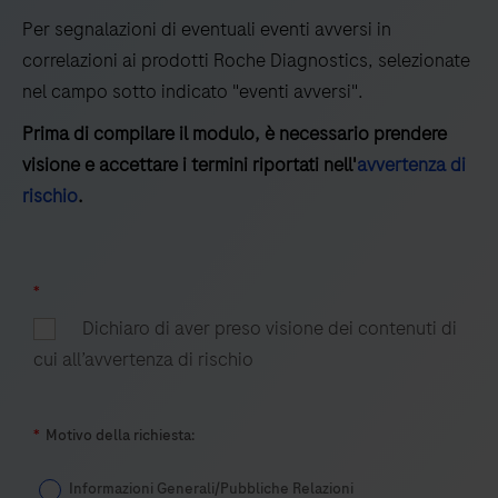
to-
Per segnalazioni di eventuali eventi avversi in
end
correlazioni ai prodotti Roche Diagnostics, selezionate
delle
nel campo sotto indicato "eventi avversi".
librerie,
l’arricchimento
Prima di compilare il modulo, è necessario prendere
dei
visione e accettare i termini riportati nell'
avvertenza di
target,
rischio
.
la
quantificazione,
la
*
normalizzazione
Dichiaro di aver preso visione dei contenuti di
e
cui all’avvertenza di rischio
il
pooling.
*
Motivo della richiesta:
Informazioni Generali/Pubbliche Relazioni