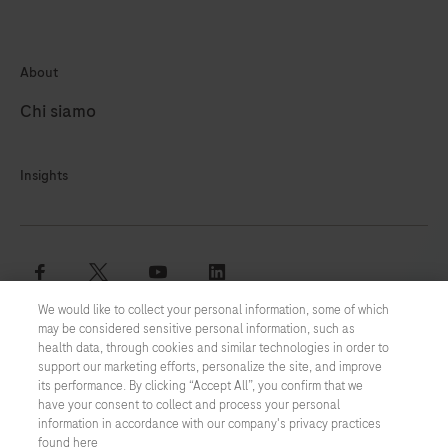
About
Chi siamo
Insights
facebook
twitter
youtube
linkedin
We would like to collect your personal information, some of which
may be considered sensitive personal information, such as
Termini e condizioni
health data, through cookies and similar technologies in order to
support our marketing efforts, personalize the site, and improve
Informativa Cookie
its performance. By clicking “Accept All”, you confirm that we
have your consent to collect and process your personal
information in accordance with our company's privacy practices
Informativa Privacy
found here