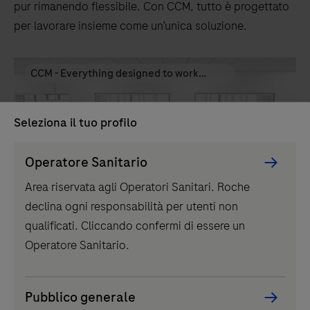
pur rimanendo flessibile. Con CCM, tutto è progettato
per lavorare insieme come un’unica soluzione.
CCM - Everything designed to work
together as one
Seleziona il tuo profilo
playicon
Persona
Operatore Sanitario
Picker
Area riservata agli Operatori Sanitari. Roche
component
declina ogni responsabilità per utenti non
qualificati. Cliccando confermi di essere un
®
cobas
Operatore Sanitario.
Bulk Loader Input Module
(BLIM)
Pubblico generale
Unico punto di ingresso per un pratico caricamento del