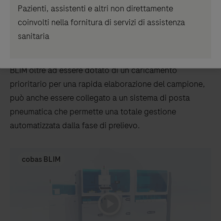
Pazienti, assistenti e altri non direttamente
campione
coinvolti nella fornitura di servizi di assistenza
Un
cobas
® BLIM può essere collegato al sistema pre-
sanitaria
analitico per il caricamento massivo di provette chiuse,
che possono essere già centrifugate o meno.
cobas
®
BLIM oltre ad essere dotato di un caricamento
prioritario per una rapida elaborazione del campione,
può anche essere collegato a un sistema di posta
pneumatica che permette una totale gestione
automatizzata dalla fase di prelievo.
cobas BLIM
playicon