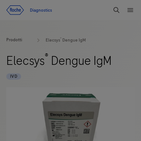
Vai al contenuto
Diagnostics
Search
Menu
®
Prodotti
Elecsys
Dengue IgM
®
Elecsys
Dengue IgM
IVD