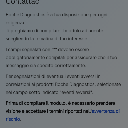
Contattaci
test
17
18
19
20
per
Roche Diagnostics è a tua disposizione per ogni
21
22
23
24
l'immunodosaggio
esigenza.
completamente
Ti preghiamo di compilare il modulo adiacente
25
26
27
28
automatizzato
scegliendo la tematica di tuo interesse.
29
30
31
32
per
I campi segnalati con "*" devono essere
il
33
34
35
36
obbligatoriamente compilati per assicurare che il tuo
rilevamento
messaggio sia spedito correttamente.
37
38
39
40
precoce
Per segnalazioni di eventuali eventi avversi in
41
42
dell’antigene
correlazioni ai prodotti Roche Diagnostics, selezionate
NS1
nel campo sotto indicato "eventi avversi".
del
virus
Prima di compilare il modulo, è necessario prendere
dengue,
visione e accettare i termini riportati nell'
avvertenza di
che
rischio
.
fornisce