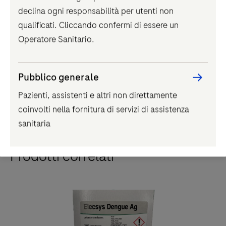
declina ogni responsabilità per utenti non
IVD
qualificati. Cliccando confermi di essere un
Unità analitica
cobas
® e 402
Operatore Sanitario.
L’analizzatore per l’immunochimica - unità analitica
cobas® e 402. Prestazioni eccellenti, semplice da
Pubblico generale
usare e dal design elegante.
Pazienti, assistenti e altri non direttamente
coinvolti nella fornitura di servizi di assistenza
L’analizzatore
sanitaria
per
1
/
2
l’immunochimica
Prodotti correlati
-
unità
analitica
cobas®
e
402.