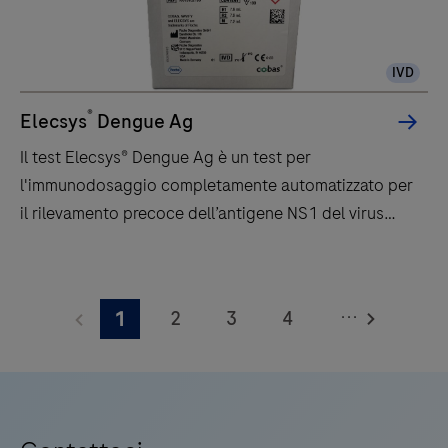
Prestazioni
eccellenti,
IVD
semplice
da
®
Elecsys
Dengue Ag
usare
Il test Elecsys® Dengue Ag è un test per
e
l'immunodosaggio completamente automatizzato per
dal
il rilevamento precoce dell’antigene NS1 del virus
design
dengue, che fornisce risultati rapidi e affidabili in 18
elegante.
minuti
Il
test
...
2
3
4
1
Elecsys®
Dengue
5
6
7
8
Ag
9
10
11
12
è
13
14
15
16
un