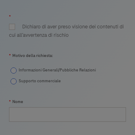
risultati
rapidi
*
e
Dichiaro di aver preso visione dei contenuti di
affidabili
cui all’avvertenza di rischio
in
18
*
Motivo della richiesta:
minuti
Informazioni Generali/Pubbliche Relazioni
Supporto commerciale
*
Nome