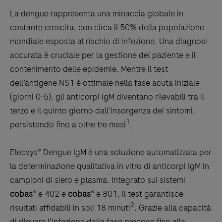
La dengue rappresenta una minaccia globale in
costante crescita, con circa il 50% della popolazione
mondiale esposta al rischio di infezione. Una diagnosi
accurata è cruciale per la gestione del paziente e il
contenimento delle epidemie. Mentre il test
dell’antigene NS1 è ottimale nella fase acuta iniziale
(giorni 0-5), gli anticorpi IgM diventano rilevabili tra il
terzo e il quinto giorno dall’insorgenza dei sintomi,
1
persistendo fino a oltre tre mesi
.
Elecsys® Dengue IgM è una soluzione automatizzata per
la determinazione qualitativa in vitro di anticorpi IgM in
campioni di siero e plasma. Integrato sui sistemi
cobas
® e 402 e
cobas
® e 801, il test garantisce
2
risultati affidabili in soli 18 minuti
. Grazie alla capacità
di rilevare l'infezione dalla fase precoce fino alla