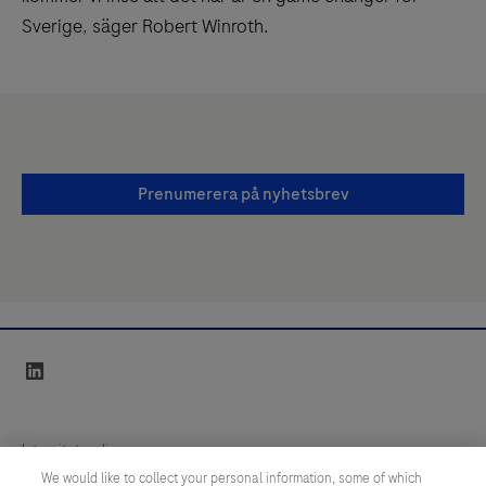
Sverige, säger Robert Winroth.
Prenumerera på nyhetsbrev
linkedin
Integritetspolicy
We would like to collect your personal information, some of which