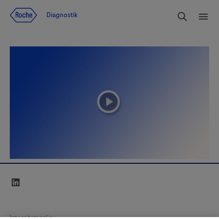
Navigera till innehåll
Sök
Diagnostik
Men
playicon
linkedin
Integritetspolicy