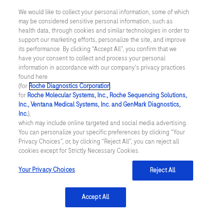
We would like to collect your personal information, some of which
may be considered sensitive personal information, such as
Inställningar för cookies
health data, through cookies and similar technologies in order to
support our marketing efforts, personalize the site, and improve
Kontakt
its performance. By clicking “Accept All”, you confirm that we
have your consent to collect and process your personal
information in accordance with our company's privacy practices
SWEDEN
/
Svenska
found here
(for
Roche Diagnostics Corporation
.
for
Roche Molecular Systems, Inc., Roche Sequencing Solutions,
© 2026 Roche Diagnostics Sverige (Roche Diagnostics Scandinavia AB)
Inc., Ventana Medical Systems, Inc. and GenMark Diagnostics,
Senast uppdaterad: 07.08.2026
Inc.
),
which may include online targeted and social media advertising.
You can personalize your specific preferences by clicking “Your
Den här webbplatsen är riktad till en bred målgrupp. Det kan
Privacy Choices”, or, by clicking “Reject All”, you can reject all
därför förekomma produktinformation eller annan information som
cookies except for Strictly Necessary Cookies.
inte är tillämplig för dig eller landet du är verksam i. Observera att
vi inte är ansvariga för eventuell användning av information som
inte uppfyller lagkrav eller regler om godkännande eller
Your Privacy Choices
Reject All
användning i ditt land.
Accept All