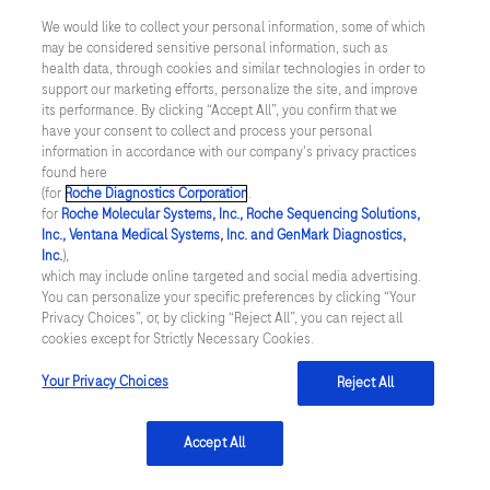
We would like to collect your personal information, some of which
may be considered sensitive personal information, such as
Inställningar för cookies
health data, through cookies and similar technologies in order to
support our marketing efforts, personalize the site, and improve
Kontakt
its performance. By clicking “Accept All”, you confirm that we
have your consent to collect and process your personal
information in accordance with our company's privacy practices
SWEDEN
/
Svenska
found here
(for
Roche Diagnostics Corporation
.
for
Roche Molecular Systems, Inc., Roche Sequencing Solutions,
© 2026 Roche Diagnostics Sverige (Roche Diagnostics Scandinavia AB)
Inc., Ventana Medical Systems, Inc. and GenMark Diagnostics,
Senast uppdaterad: 08.08.2026
Inc.
),
which may include online targeted and social media advertising.
You can personalize your specific preferences by clicking “Your
Den här webbplatsen är riktad till en bred målgrupp. Det kan
Privacy Choices”, or, by clicking “Reject All”, you can reject all
därför förekomma produktinformation eller annan information som
cookies except for Strictly Necessary Cookies.
inte är tillämplig för dig eller landet du är verksam i. Observera att
vi inte är ansvariga för eventuell användning av information som
inte uppfyller lagkrav eller regler om godkännande eller
Your Privacy Choices
Reject All
användning i ditt land.
Accept All