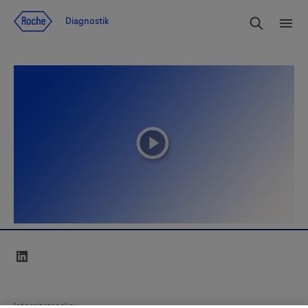
Navigera till innehåll
Sök
Diagnostik
Men
playicon
linkedin
Integritetspolicy