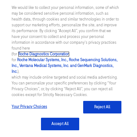
We would like to collect your personal information, some of which
may be considered sensitive personal information, such as
Inställningar för cookies
health data, through cookies and similar technologies in order to
support our marketing efforts, personalize the site, and improve
Kontakt
its performance. By clicking “Accept All”, you confirm that we
have your consent to collect and process your personal
information in accordance with our company's privacy practices
SWEDEN
/
Svenska
found here
(for
Roche Diagnostics Corporation
.
for
Roche Molecular Systems, Inc., Roche Sequencing Solutions,
© 2026 Roche Diagnostics Sverige (Roche Diagnostics Scandinavia AB)
Inc., Ventana Medical Systems, Inc. and GenMark Diagnostics,
Senast uppdaterad: 06.08.2026
Inc.
),
which may include online targeted and social media advertising.
You can personalize your specific preferences by clicking “Your
Den här webbplatsen är riktad till en bred målgrupp. Det kan
Privacy Choices”, or, by clicking “Reject All”, you can reject all
därför förekomma produktinformation eller annan information som
cookies except for Strictly Necessary Cookies.
inte är tillämplig för dig eller landet du är verksam i. Observera att
vi inte är ansvariga för eventuell användning av information som
inte uppfyller lagkrav eller regler om godkännande eller
Your Privacy Choices
Reject All
användning i ditt land.
Accept All