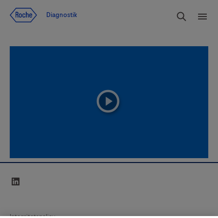
Navigera till innehåll
Sök
Diagnostik
Men
playicon
linkedin
Integritetspolicy