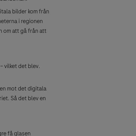
gitala bilder kom från
heterna i regionen
 om att gå från att
 vilket det blev.
ken mot det digitala
riet. Så det blev en
gre få glasen