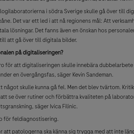
atologilaboratorierna i södra Sverige skulle gå över till di
åne. Det var ett led i att nå regionens mål: Att verksam
itala lösningar. Det fanns även en önskan hos personalen
ll att gå över till digitala bilder.
alen på digitaliseringen?
ro för att digitaliseringen skulle innebära dubbelarbete –
under en övergångsfas, säger Kevin Sandeman.
 något skulle kunna gå fel. Men det blev tvärtom. Kriti
att se över rutiner och förbättra kvaliteten på laborato
tsgranskning, säger Ivica Filinic.
o för feldiagnostisering.
 att patologerna ska känna sig trygga med att inte län