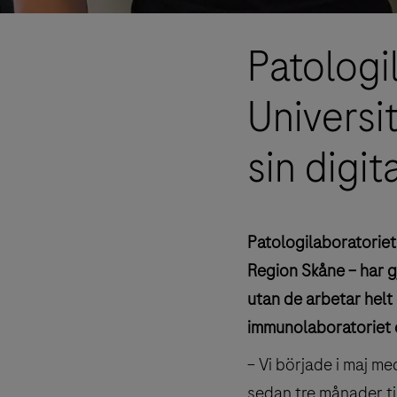
Patologi
Universi
sin digi
Patologilaboratoriet
Region Skåne – har gj
utan de arbetar helt 
immunolaboratoriet 
– Vi började i maj m
sedan tre månader til