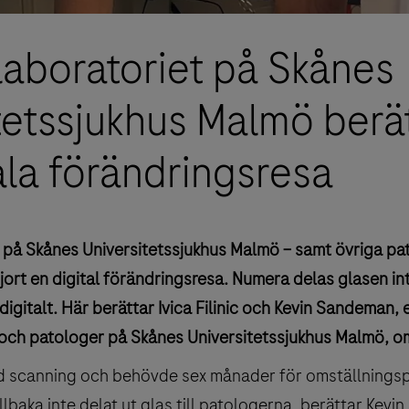
laboratoriet på Skånes
tetssjukhus Malmö berä
tala förändringsresa
 på Skånes Universitetssjukhus Malmö – samt övriga pat
ort en digital förändringsresa. Numera delas glasen int
digitalt. Här berättar Ivica Filinic och Kevin Sandeman,
och patologer på Skånes Universitetssjukhus Malmö, om
ed scanning och behövde sex månader för omställningsp
lbaka inte delat ut glas till patologerna, berättar Kev