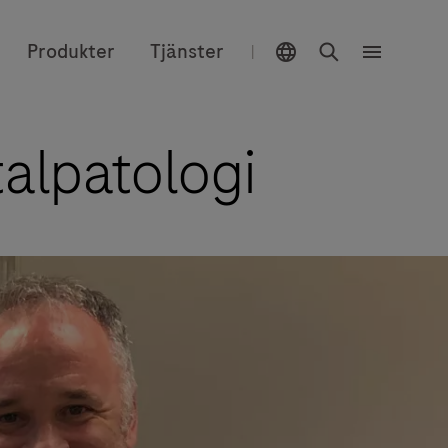
Välj plats
Sök
Produkter
Tjänster
|
Meny
talpatologi