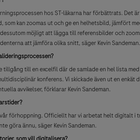
lärningsprocessen hos ST-läkarna har förbättrats. Det är
ild, som kan zoomas ut och ge en helhetsbild, jämfört med 
dessutom möjligt att lägga till referensbilder och zooma 
udenterna att jämföra olika snitt, säger Kevin Sandeman
valideringsprocessen?
 tillgång till en excelfil där de samlade en hel lista med
ultidisciplinär konferens. Vi skickade även ut en enkät 
tuella avvikelser, förklarar Kevin Sandeman.
varstider?
vår förhoppning. Officiellt har vi arbetat helt digitalt i
i inte göra ännu, säger Kevin Sandeman.
torier, som vill digitalisera?