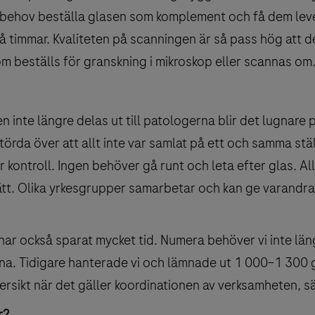
 behov beställa glasen som komplement och få dem leve
timmar. Kvaliteten på scanningen är så pass hög att d
om beställs för granskning i mikroskop eller scannas om
n inte längre delas ut till patologerna blir det lugnare 
törda över att allt inte var samlat på ett och samma stä
 kontroll. Ingen behöver gå runt och leta efter glas. A
t. Olika yrkesgrupper samarbetar och kan ge varandra 
 har också sparat mycket tid. Numera behöver vi inte lä
erna. Tidigare hanterade vi och lämnade ut 1 000–1 300 g
ersikt när det gäller koordinationen av verksamheten, säg
r?