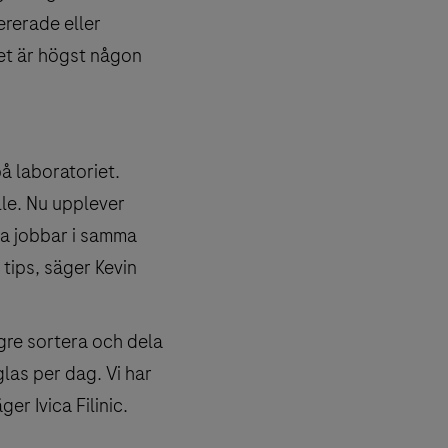
rerade eller
et är högst någon
.
på laboratoriet.
lle. Nu upplever
lla jobbar i samma
tips, säger Kevin
ngre sortera och dela
las per dag. Vi har
er Ivica Filinic.