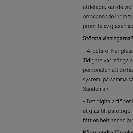
utdelade, kan de vid
omscannade inom två 
promille av glasen s
Största vinningarna?
– Arbetsro! När glase
Tidigare var många s
personalen att de har
system, på samma sät
Sandeman.
– Det digitala flödet
ut glas till patolog
fått en helt annan öv
Några andra fördela