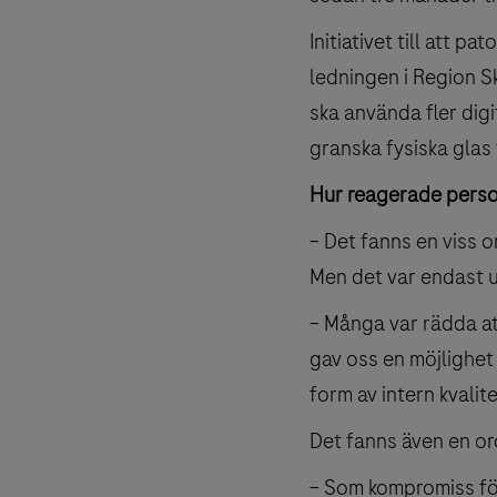
Initiativet till att p
ledningen i Region Sk
ska använda fler dig
granska fysiska glas ti
Hur reagerade person
– Det fanns en viss o
Men det var endast 
– Många var rädda att
gav oss en möjlighet 
form av intern kvalite
Det fanns även en or
– Som kompromiss för