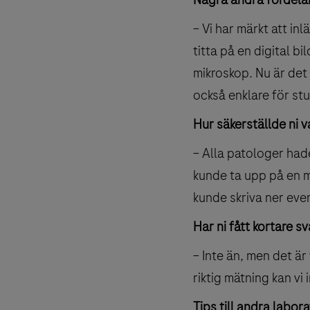
– Vi har märkt att in
titta på en digital b
mikroskop. Nu är det 
också enklare för st
Hur säkerställde ni 
– Alla patologer hade
kunde ta upp på en m
kunde skriva ner even
Har ni fått kortare s
– Inte än, men det är 
riktig mätning kan v
Tips till andra labora