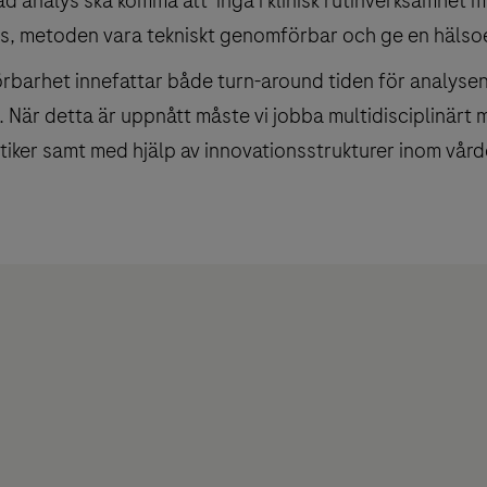
d analys ska komma att ingå i klinisk rutinverksamhet må
as, metoden vara tekniskt genomförbar och ge en hälso
rbarhet innefattar både turn-around tiden för analysen
. När detta är uppnått måste vi jobba multidisciplinärt 
tiker samt med hjälp av innovationsstrukturer inom vår