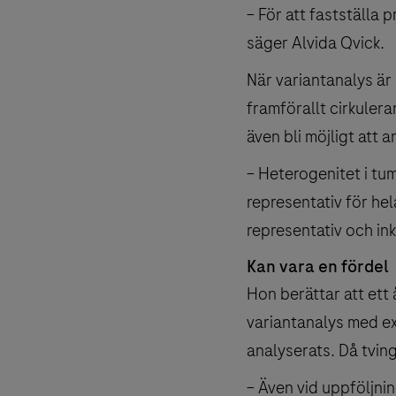
– För att fastställa 
säger Alvida Qvick.
När variantanalys är 
framförallt cirkuler
även bli möjligt att
– Heterogenitet i tumö
representativ för he
representativ och in
Kan vara en fördel
Hon berättar att ett 
variantanalys med ex
analyserats. Då tvin
– Även vid uppföljnin