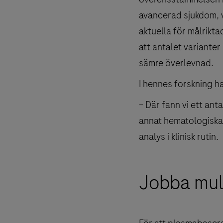
avancerad sjukdom, v
aktuella för målrikta
att antalet variante
sämre överlevnad.
I hennes forskning h
– Där fann vi ett ant
annat hematologiska 
analys i klinisk rutin.
Jobba mult