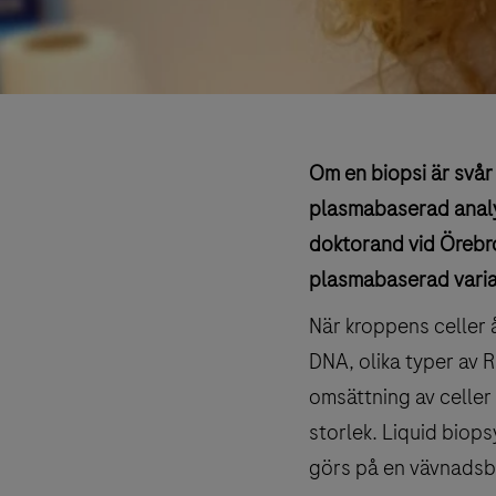
Om en biopsi är svår a
plasmabaserad analys 
doktorand vid Örebro
plasmabaserad varia
När kroppens celler å
DNA, olika typer av R
omsättning av celler 
storlek. Liquid biops
görs på en vävnadsb