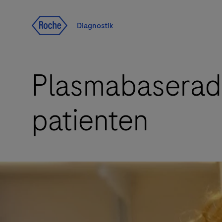
Navigera till innehåll
Diagnostik
Plasmabaserad d
patienten