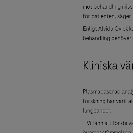
mot behandling misst
för patienten, säger
Enligt Alvida Qvick 
behandling behöver 
Kliniska v
Plasmabaserad analys
forskning har varit a
lungcancer.
– Vi fann att för de v
överensstämmelsen m