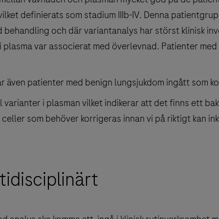
ilket definierats som stadium IIIb-IV. Denna patientgru
d behandling och där variantanalys har störst klinisk inv
r i plasma var associerat med överlevnad. Patienter med 
ar även patienter med benign lungsjukdom ingått som ko
al varianter i plasman vilket indikerar att det finns ett 
celler som behöver korrigeras innan vi på riktigt kan in
idisciplinärt