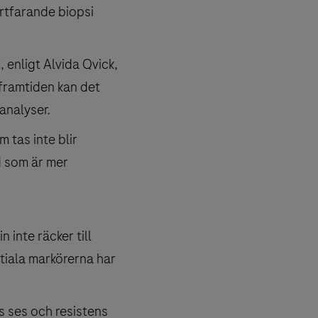
ortfarande biopsi
, enligt Alvida Qvick,
 framtiden kan det
analyser.
m tas inte blir
d som är mer
 inte räcker till
tiala markörerna har
ss ses och resistens