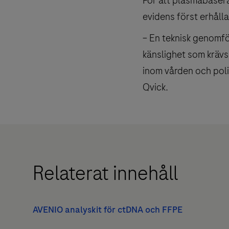
För att plasmabasera
evidens först erhåll
– En teknisk genomfö
känslighet som krävs
inom vården och poli
Qvick.
Relaterat innehåll
AVENIO analyskit för ctDNA och FFPE