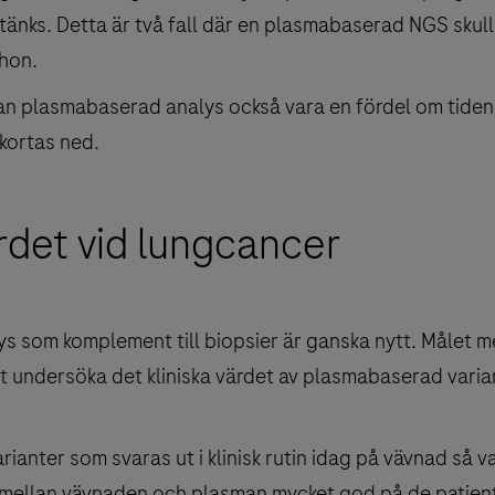
änks. Detta är två fall där en plasmabaserad NGS skulle
 hon.
kan plasmabaserad analys också vara en fördel om tide
kortas ned.
ärdet vid lungcancer
 som komplement till biopsier är ganska nytt. Målet m
tt undersöka det kliniska värdet av plasmabaserad varia
arianter som svaras ut i klinisk rutin idag på vävnad så v
ellan vävnaden och plasman mycket god på de patien