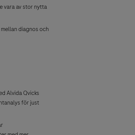
 vara av stor nytta
n mellan diagnos och
ed Alvida Qvicks
ntanalys för just
ar
ter med mer