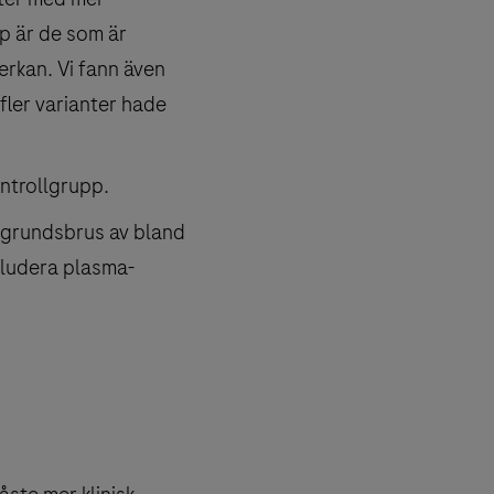
pp är de som är
erkan. Vi fann även
fler varianter hade
ntrollgrupp.
bakgrundsbrus av bland
kludera plasma-