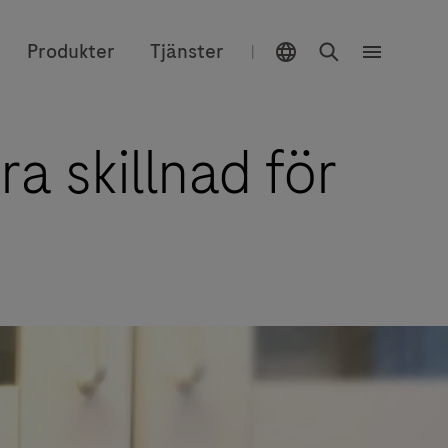
Välj plats
Sök
Produkter
Tjänster
|
Meny
a skillnad för