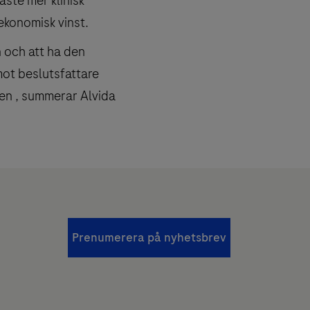
ste mer klinisk
ekonomisk vinst.
 och att ha den
mot beslutsfattare
den , summerar Alvida
Prenumerera på nyhetsbrev