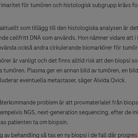
primaritet för tumören och histologisk subgrupp krävs f
aktuellt som tillägg till den histologiska analysen är det
ande cellfritt DNA som används. Hon nämner vidare att i
 använda också andra cirkulerande biomarkörer för tumör
rer är vanligt och det finns alltid risk att den biopsi so
la tumören. Plasma ger en annan bild av tumören, en bil
kluderar eventuella metastaser, säger Alvida Qvick.
återkommande problem är att provmaterialet från biopsin
empelvis NGS, next-generation sequencing, efter de ini
gas patienten ta om biopsin.
g av behandling så tas en ny biopsi i de fall där progre