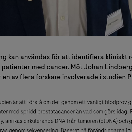
 kan användas för att identifiera kliniskt 
 patienter med cancer. Möt Johan Lindberg
 en av flera forskare involverade i studien P
dien är att förstå om det genom ett vanligt blodprov gå
enter med spridd prostatacancer än vad som görs idag. 
psy, anrikas cirkulerande DNA från tumören (ctDNA) och 
ieras genom sekvensering. Baserat på förändringarna i