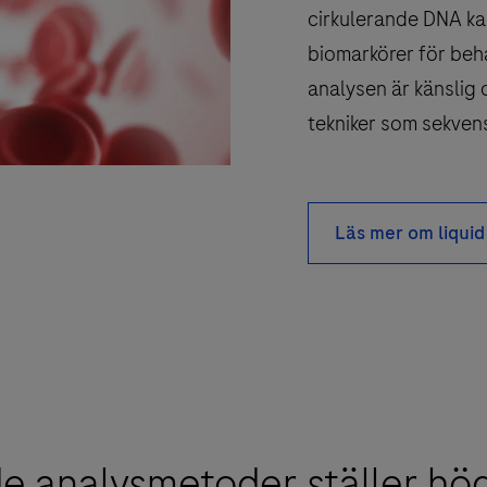
cirkulerande DNA k
biomarkörer för beh
analysen är känsli
tekniker som sekvens
Läs mer om liquid
e analysmetoder ställer hög