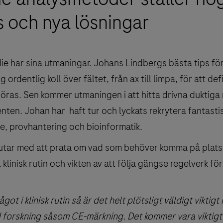
 och nya lösningar
die har sina utmaningar. Johans Lindbergs bästa tips för
ig ordentlig koll över fältet, från ax till limpa, för att d
 göras. Sen kommer utmaningen i att hitta drivna duktiga
nten. Johan har haft tur och lyckats rekrytera fantas
e, provhantering och bioinformatik.
tar med att prata om vad som behöver komma på plats f
l klinisk rutin och vikten av att följa gängse regelverk fö
ot i klinisk rutin så är det helt plötsligt väldigt viktig
forskning såsom CE-märkning. Det kommer vara viktigt f