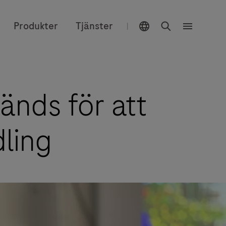
Välj plats
Sök
Produkter
Tjänster
|
Meny
nds för att
dling