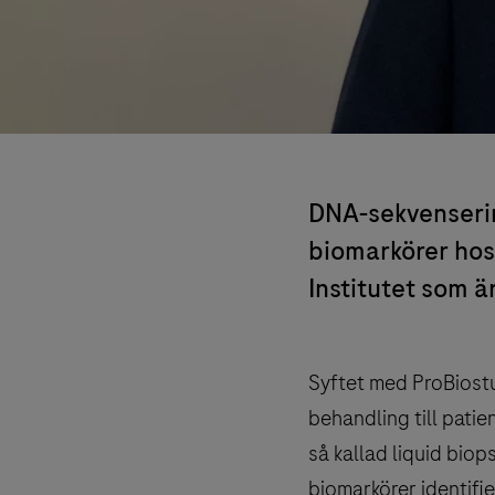
DNA-sekvensering
biomarkörer hos
Institutet som är
Syftet med ProBiostu
behandling till pati
så kallad liquid bio
biomarkörer identif