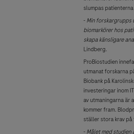
slumpas patienterna t
-
Min forskargrupps u
biomarkörer hos pati
skapa känsligare anal
Lindberg.
ProBiostudien innefat
utmanat forskarna på
Biobank på Karolinsk
investeringar inom I
av utmaningarna är at
kommer fram. Blodpro
ställer stora krav p
-
Målet med studien är 