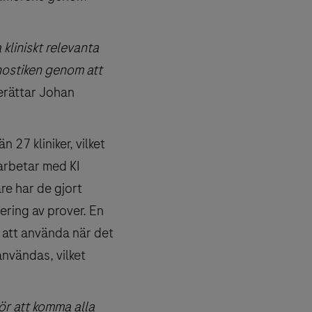
kliniskt relevanta
nostiken genom att
rättar Johan
 27 kliniker, vilket
arbetar med KI
re har de gjort
ering av prover. En
r att använda när det
nvändas, vilket
 för att komma alla