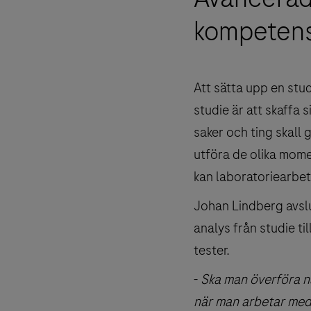
kompetens
Att sätta upp en stu
studie är att skaffa s
saker och ting skall
utföra de olika mome
kan laboratoriearbet
Johan Lindberg avslu
analys från studie til
tester.
-
Ska man överföra någ
när man arbetar med 