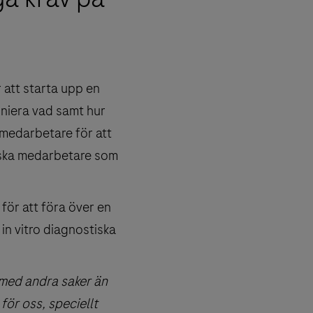
 att starta upp en
efiniera vad samt hur
 medarbetare för att
tiska medarbetare som
ör att föra över en
r in vitro diagnostiska
t med andra saker än
ör oss, speciellt