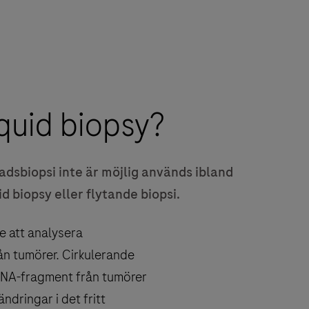
iquid biopsy?
adsbiopsi inte är möjlig används ibland
id biopsy eller flytande biopsi.
re att analysera
ån tumörer. Cirkulerande
NA-fragment från tumörer
ndringar i det fritt