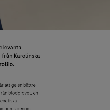
relevanta
 från Karolinska
roBio.
r att ge en bättre
Från blodprovet, en
genetiska
 tumörens genom