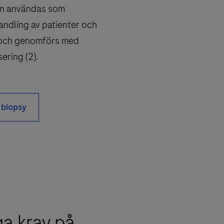
an användas som
andling av patienter och
g och genomförs med
ering (2).
 biopsy
a krav på