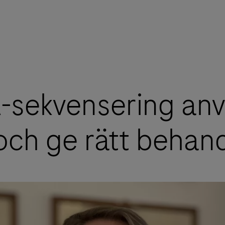
sekvensering anvä
 och ge rätt behan