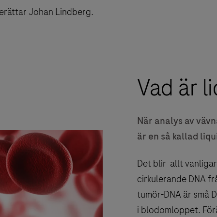
berättar Johan Lindberg.
Vad är l
När analys av vävn
är en så kallad liqu
Det blir allt vanliga
cirkulerande DNA fr
tumör-DNA är små D
i blodomloppet. Förä