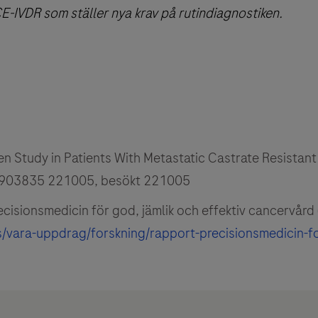
CE-IVDR som ställer nya krav på rutindiagnostiken.
ven Study in Patients With Metastatic Castrate Resistant
T03903835 221005, besökt 221005
cisionsmedicin för god, jämlik och effektiv cancervård
s/vara-uppdrag/forskning/rapport-precisionsmedicin-fo