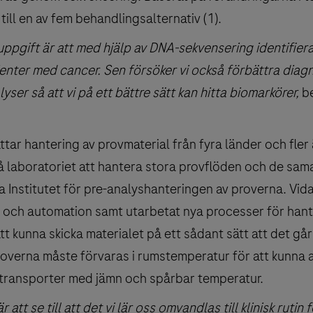
ill en av fem behandlingsalternativ (1).
ppgift är att med hjälp av DNA-sekvensering identifiera 
enter med cancer. Sen försöker vi också förbättra diag
yser så att vi på ett bättre sätt kan hitta biomarkörer,
be
tar hantering av provmaterial från fyra länder och fler än
 laboratoriet att hantera stora provflöden och de sam
a Institutet för pre-analyshanteringen av proverna. Vida
T och automation samt utarbetat nya processer för hant
t kunna skicka materialet på ett sådant sätt att det gå
verna måste förvaras i rumstemperatur för att kunna a
å transporter med jämn och spårbar temperatur.
att se till att det vi lär oss omvandlas till klinisk rutin