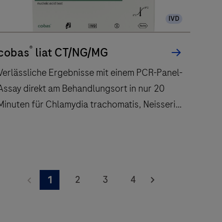
IVD
®
cobas
liat CT/NG/MG
Verlässliche Ergebnisse mit einem PCR-Panel-
Assay direkt am Behandlungsort in nur 20
Minuten für Chlamydia trachomatis, Neisseria
gonorrhoeae und Mycoplasma genitalium.
Verlässliche
Ergebnisse
2
3
4
1
mit
einem
PCR-