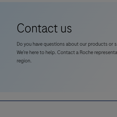
ca.
Durchsatz.
15
Minuten
Contact us
unterstützt
cobas®
Strep
Do you have questions about our products or s
A
We’re here to help. Contact a Roche representa
zur
region.
Verwendung
auf
dem
cobas®
Liat
System
Ärzte
bei