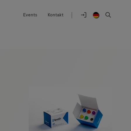
|
Events
Kontakt
Auswahlhilfe
Standort
Anmelden
Germany
Suchen
/
German