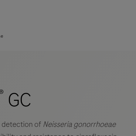
he
®
GC
e detection of
Neisseria gonorrhoeae