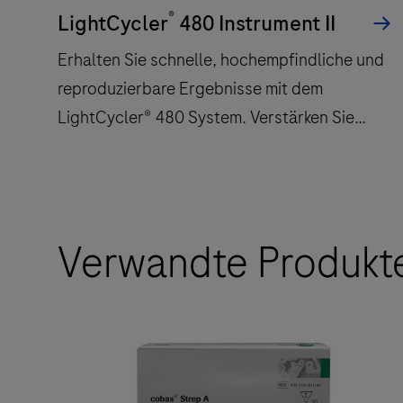
®
LightCycler
480 Instrument II
Erhalten Sie schnelle, hochempfindliche und
reproduzierbare Ergebnisse mit dem
LightCycler® 480 System. Verstärken Sie
Ihren Erfolg bei der Echtzeit-PCR mit
mittlerem und hohem Durchsatz.
Erhalten
Verwandte Produkt
Sie
schnelle,
hochempfindliche
und
reproduzierbare
Ergebnisse
mit