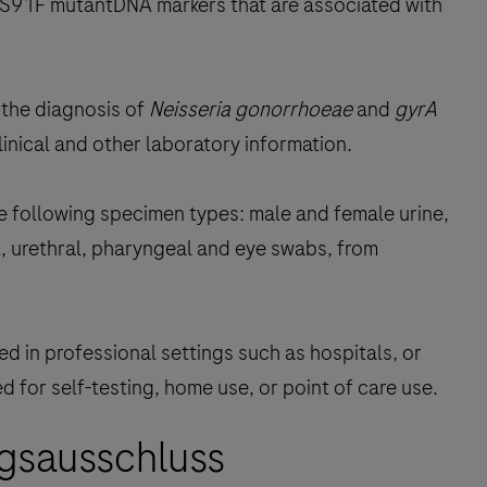
S91F mutantDNA markers that are associated with
n the diagnosis of
Neisseria gonorrhoeae
and
gyrA
inical and other laboratory information.
e following specimen types: male and female urine,
al, urethral, pharyngeal and eye swabs, from
ed in professional settings such as hospitals, or
ed for self-testing, home use, or point of care use.
gsausschluss