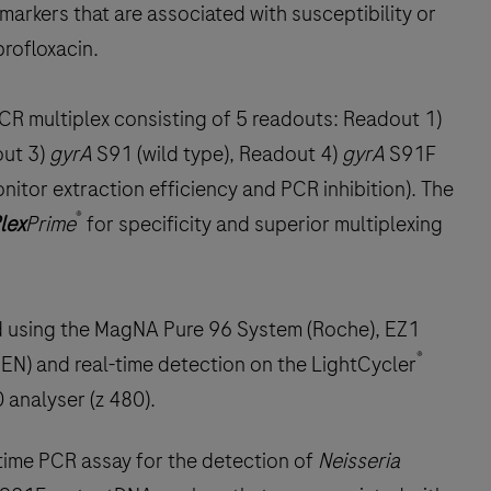
arkers that are associated with susceptibility or
profloxacin.
PCR multiplex consisting of 5 readouts: Readout 1)
out 3)
gyrA
S91 (wild type), Readout 4)
gyrA
S91F
nitor extraction efficiency and PCR inhibition). The
®
lex
Prime
for specificity and superior multiplexing
d using the MagNA Pure 96 System (Roche), EZ1
®
N) and real-time detection on the LightCycler
 analyser (z 480).
l-time PCR assay for the detection of
Neisseria