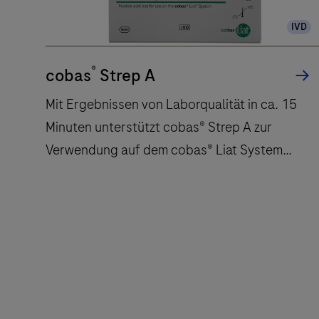
dem
IVD
LightCycler®
480
®
cobas
Strep A
System.
Verstärken
Mit Ergebnissen von Laborqualität in ca. 15
Sie
Minuten unterstützt cobas® Strep A zur
Ihren
Verwendung auf dem cobas® Liat System
Erfolg
Ärzte bei sofortigen, fundierten
bei
der
Behandlungsentscheidungen.
Echtzeit-
Mit
PCR
Ergebnissen
mit
von
mittlerem
Laborqualität
und
in
hohem