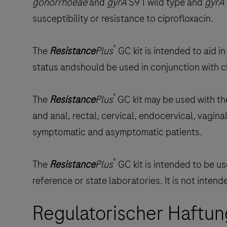
gonorrhoeae
and
gyrA
S91 wild type and
gyrA
susceptibility or resistance to ciprofloxacin.
®
The
Resistance
Plus
GC kit is intended to aid i
status andshould be used in conjunction with cl
®
The
Resistance
Plus
GC kit may be used with th
and anal, rectal, cervical, endocervical, vagin
symptomatic and asymptomatic patients.
®
The
Resistance
Plus
GC kit is intended to be us
reference or state laboratories. It is not intend
Regulatorischer Haftun