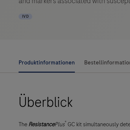
and markers associated with suscepti
IVD
Produktinformationen
Bestellinformati
Überblick
®
The
Resistance
Plus
GC kit simultaneously det