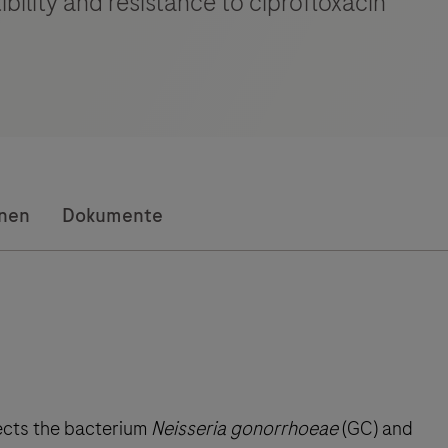
bility and resistance to ciprofloxacin
onen
Dokumente
ects the bacterium
Neisseria gonorrhoeae
(GC) and