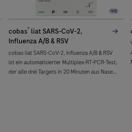
IVD
®
cobas
liat SARS-CoV-2,
Influenza A/B & RSV
cobas liat SARS-CoV-2, Influenza A/B & RSV
ist ein automatisierter Multiplex-RT-PCR-Test,
der alle drei Targets in 20 Minuten aus Nasen-
oder Nasopharyngealabstrichen erkennt.
cobas
liat
SARS-
CoV-
2,