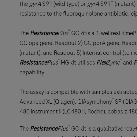
the
gyrA
S91 (wild type) or
gyrA
S91F (mutant) m
resistance to the fluoroquinolone antibiotic, ci
®
The
Resistance
Plus
GC kitis a 1-wellreal-time
GC opa gene, Readout 2) GC porA gene, Read
(mutant), and Readout 5) Internal control (to mo
®
®
Resistance
Plus
MG kit utilises
Plex
Zyme
and
P
capability.
The assay is compatible with samples extracte
®
Advanced XL (Qiagen), QIAsymphony
SP (QIAGE
480 Instrument II (LC480 II, Roche), cobas z 480
®
The
Resistance
Plus
GC kit is a qualitative rea