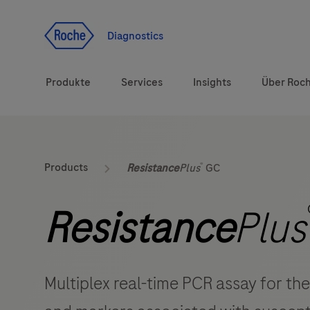
Zum Inhalt
Diagnostics
Produkte
Services
Insights
Über Roc
Diagnostiklösungen
®
Products
Resistance
Plus
GC
Gesundheitsthemen
Resistance
Plus
Marken
Multiplex real-time PCR assay for th