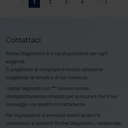
...
2
3
4
1
cobas®
5800
5
rende
l’automazione,
il
Contattaci
consolidamento,
l’integrazione
Roche Diagnostics è a tua disposizione per ogni
e
esigenza.
la
Ti preghiamo di compilare il modulo adiacente
standardizzazione
scegliendo la tematica di tuo interesse.
più
I campi segnalati con "*" devono essere
accessibili
obbligatoriamente compilati per assicurare che il tuo
che
messaggio sia spedito correttamente.
mai.
Per segnalazioni di eventuali eventi avversi in
correlazioni ai prodotti Roche Diagnostics, selezionate