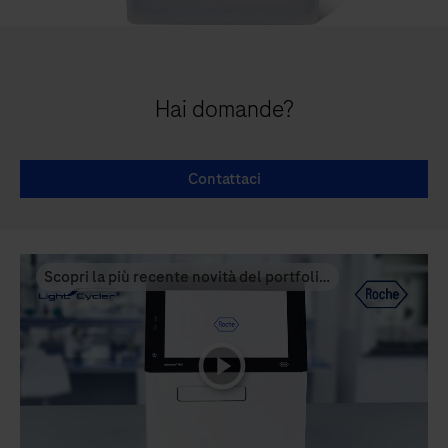
Hai domande?
Contattaci
Scopri la più recente novità del portfolio
di real-time PCR di Roche
playicon