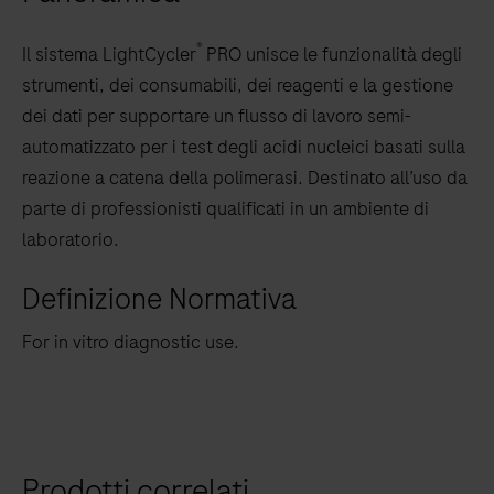
keys
to
®
Il sistema LightCycler
PRO unisce le funzionalità degli
scroll
strumenti, dei consumabili, dei reagenti e la gestione
between
dei dati per supportare un flusso di lavoro semi-
the
automatizzato per i test degli acidi nucleici basati sulla
tabs
reazione a catena della polimerasi. Destinato all’uso da
parte di professionisti qualificati in un ambiente di
laboratorio.
Definizione Normativa
For in vitro diagnostic use.
Prodotti correlati