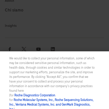
About
Chi siamo
Insights
facebook
twitter
youtube
linkedin
We would like to collect your personal information, some of which
may be considered sensitive personal information, such as
Termini e condizioni
health data, through cookies and similar technologies in order to
support our marketing efforts, personalize the site, and improve
Informativa Cookie
its performance. By clicking “Accept All”, you confirm that we
have your consent to collect and process your personal
information in accordance with our company's privacy practices
Informativa Privacy
found here
(for
Roche Diagnostics Corporation
.
© 2026 © 2026 F. Hoffmann-La Roche Ltd
for
Roche Molecular Systems, Inc., Roche Sequencing Solutions,
Ultimo aggiornamento 07.08.2026
Inc., Ventana Medical Systems, Inc. and GenMark Diagnostics,