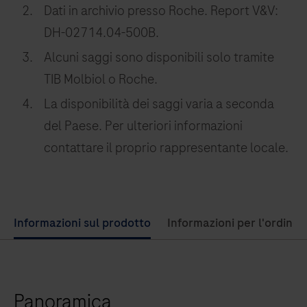
Dati in archivio presso Roche. Report V&V:
DH-02714.04-500B.
Alcuni saggi sono disponibili solo tramite
TIB Molbiol o Roche.
La disponibilità dei saggi varia a seconda
del Paese. Per ulteriori informazioni
contattare il proprio rappresentante locale.
Use
Informazioni sul prodotto
Informazioni per l'ordine
left
and
right
Panoramica
arrow