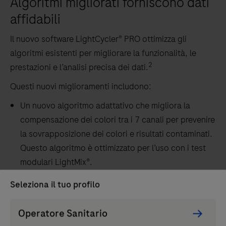
Algoritmi migliorati forniscono dati
affidabili
Il nuovo software LightCycler® PRO ottimizza gli
algoritmi esistenti per migliorare la funzionalità, le
2
prestazioni e l’analisi precisa dei dati.
Questi nuovi miglioramenti includono:
Un nuovo algoritmo adattativo che migliora la
compensazione dei colori tra i 7 canali per prevenire
la sovrapposizione dei colori e risultati contaminati.
Questo algoritmo è ottimizzato per l’uso con i test
modulari LightMix®.
Algoritmo derivativo aggiornato che determina in
Seleziona il tuo profilo
automatico il valore di Cq dai dati di corsa della PCR
Persona
per una call affidabile dei risultati.
Operatore Sanitario
Picker