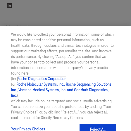
linkedin
Integritetspolicy
We would like to collect your personal information, some of which
may be considered sensitive personal information, such as
Inställningar för cookies
health data, through cookies and similar technologies in order to
support our marketing efforts, personalize the site, and improve
Kontakt
its performance. By clicking “Accept All”, you confirm that we
have your consent to collect and process your personal
information in accordance with our company's privacy practices
SWEDEN
/
Svenska
found here
(for
Roche Diagnostics Corporation
.
for
Roche Molecular Systems, Inc., Roche Sequencing Solutions,
© 2026 Roche Diagnostics Sverige (Roche Diagnostics Scandinavia AB)
Inc., Ventana Medical Systems, Inc. and GenMark Diagnostics,
Senast uppdaterad: 07.08.2026
Inc.
),
which may include online targeted and social media advertising.
You can personalize your specific preferences by clicking “Your
Den här webbplatsen är riktad till en bred målgrupp. Det kan
Privacy Choices”, or, by clicking “Reject All”, you can reject all
därför förekomma produktinformation eller annan information som
cookies except for Strictly Necessary Cookies.
inte är tillämplig för dig eller landet du är verksam i. Observera att
vi inte är ansvariga för eventuell användning av information som
inte uppfyller lagkrav eller regler om godkännande eller
Your Privacy Choices
Reject All