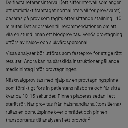
De flesta referensintervall (ett sifferintervall som anger
ett statistiskt framtaget normalintervall för provsvaret)
baseras på prov som tagits efter sittande ställning i 15
minuter. Det är orsaken till rekommendationen om att
vila en stund innan ett blodprov tas. Venös provtagning
utförs av hälso- och sjukvårdspersonal.
Vissa analyser bör utföras som fasteprov för att ge rätt
resultat. Andra kan ha särskilda instruktioner gällande
medicinintag inför provtagningen.
Näs/svalgprov tas med hjälp av en provtagningspinne
som försiktigt förs in patientens näsborre och får sitta
kvar ca 10-15 sekunder. Pinnen placeras sedan i ett
sterilt rör. När prov tas från halsmandlarna (tonsillerna)
rullas en bomullspinne över området och pinnen
2
transporteras till analysen i ett provrör.