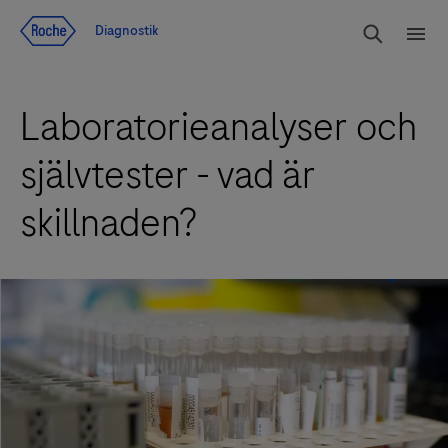
Navigera till innehåll
Sök
Diagnostik
Men
Laboratorieanalyser och
självtester - vad är
skillnaden?