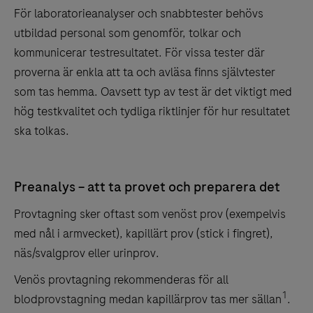
För laboratorieanalyser och snabbtester behövs
utbildad personal som genomför, tolkar och
kommunicerar testresultatet. För vissa tester där
proverna är enkla att ta och avläsa finns självtester
som tas hemma. Oavsett typ av test är det viktigt med
hög testkvalitet och tydliga riktlinjer för hur resultatet
ska tolkas.
Preanalys – att ta provet och preparera det
Provtagning sker oftast som venöst prov (exempelvis
med nål i armvecket), kapillärt prov (stick i fingret),
näs/svalgprov eller urinprov.
Venös provtagning rekommenderas för all
1
blodprovstagning medan kapillärprov tas mer sällan
.