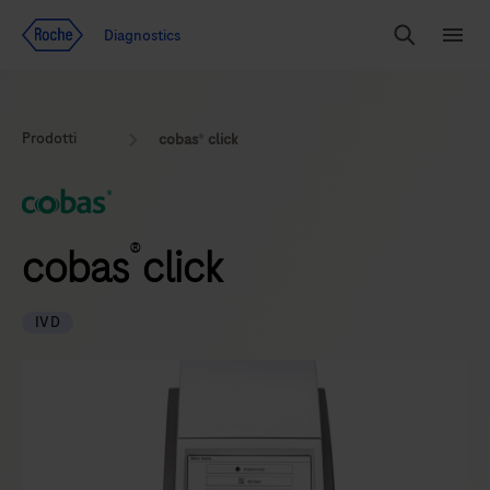
Vai al contenuto
Diagnostics
Search
Menu
Prodotti
cobas
®
click
®
cobas
click
IVD