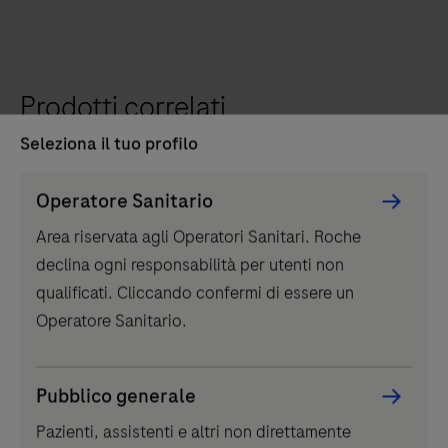
Prodotti correlati
Seleziona il tuo profilo
Persona
Operatore Sanitario
Picker
Area riservata agli Operatori Sanitari. Roche
component
declina ogni responsabilità per utenti non
qualificati. Cliccando confermi di essere un
Operatore Sanitario.
IVD
Strumento LumiraDx
Pubblico generale
Scopri LumiraDx, lo strumento di Point-of-Care
Pazienti, assistenti e altri non direttamente
Testing per test rapidi, accurati e portatili.