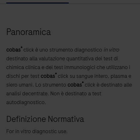
left
and
right
Panoramica
arrow
keys
to
®
cobas
click è uno strumento diagnostico
in vitro
scroll
destinato alla valutazione quantitativa dei test di
between
chimica clinica e dei test immunologici che utilizzano i
the
®
dischi per test
cobas
click su sangue intero, plasma e
tabs
®
siero umani. Lo strumento
cobas
click è destinato alle
analisi decentrate. Non è destinato a test
autodiagnostico.
Definizione Normativa
For in vitro diagnostic use.