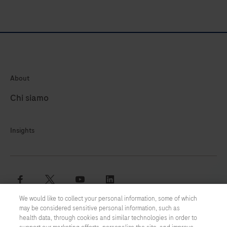
About
Chi siamo
Insights
facebook
twitter
youtube
linkedin
We would like to collect your personal information, some of which
may be considered sensitive personal information, such as
Termini e condizioni
health data, through cookies and similar technologies in order to