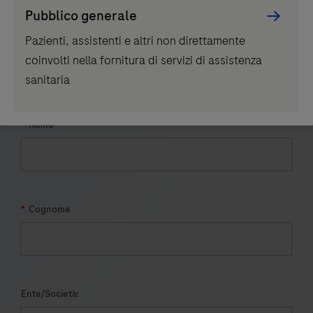
Pubblico generale
*
Motivo della richiesta:
Pazienti, assistenti e altri non direttamente
Informazioni Generali/Pubbliche Relazioni
coinvolti nella fornitura di servizi di assistenza
Supporto commerciale
sanitaria
*
Nome
*
Cognome
Ente/Società: