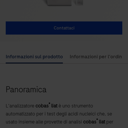
Contattaci
Use
Informazioni sul prodotto
Informazioni per l'ordine
left
and
right
Panoramica
arrow
keys
to
®
L'analizzatore
cobas
liat
è uno strumento
scroll
automatizzato per i test degli acidi nucleici che, se
between
®
usato insieme alle provette di analisi
cobas
liat
per