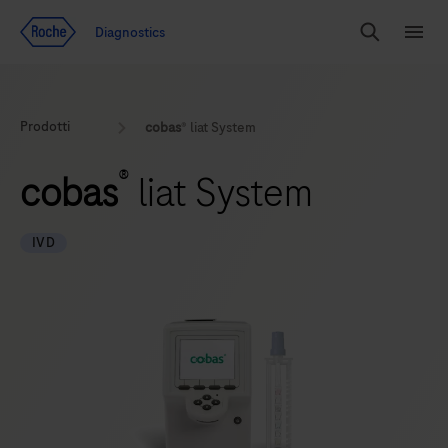
Vai al contenuto
Diagnostics
Search
Menu
Prodotti
cobas
® liat System
®
cobas
liat System
IVD