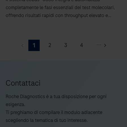
completamente le fasi essenziali dei test molecolari,
offrendo risultati rapidi con throughput elevato e
tempi prolungati di walk-away.
Il
sistema
...
2
3
4
1
cobas®
8800
5
integra
e
automatizza
Contattaci
completamente
le
Roche Diagnostics è a tua disposizione per ogni
fasi
esigenza.
essenziali
Ti preghiamo di compilare il modulo adiacente
dei
scegliendo la tematica di tuo interesse.