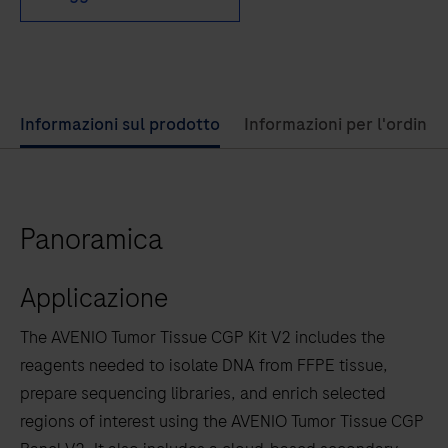
Use
Informazioni sul prodotto
Informazioni per l'ordine
left
and
right
Panoramica
arrow
keys
Applicazione
to
scroll
The AVENIO Tumor Tissue CGP Kit V2 includes the
between
reagents needed to isolate DNA from FFPE tissue,
the
prepare sequencing libraries, and enrich selected
tabs
regions of interest using the AVENIO Tumor Tissue CGP