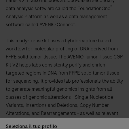
Panel V2. It also includes a cloud-based secondary
®
data analysis softw are called the FoundationOne
Analysis Platform as well as a data management
software called AVENIO Connect.
This ready-to-use kit uses a hybrid-capture based
workflow for molecular profiling of DNA derived from
FFPE solid tumor tissue. The AVENIO Tumor Tissue CGP
Kit V2 helps labs consistently purify and enrich
targeted regions in DNA from FFPE solid tumor tissue
for sequencing. It provides lab professionals the ability
to generate meaningful genomics insights from all
classes of genomic alterations - Single-Nucleotide
Variants, Insertions and Deletions, Copy Number
Alterations, and Rearrangements - as well as relevant
genomic signatures such as Tumor Mutational Burden,
Seleziona il tuo profilo