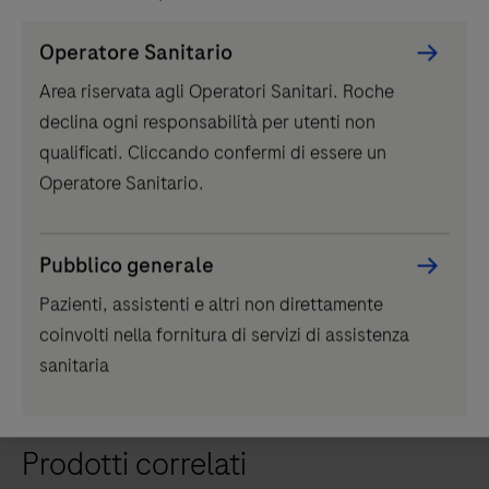
Microsatellite Instability, genomic Loss of
Heterozygosity and Homologous Recombination
Persona
Operatore Sanitario
Deficiency signature, using a DNA workflow. Each kit
Picker
Area riservata agli Operatori Sanitari. Roche
includes reagents for processing up to 24 reactions
component
declina ogni responsabilità per utenti non
pooled into two to three sequencing runs of up to 8-12
®
qualificati. Cliccando confermi di essere un
libraries on an Illumina
NextSeq 500/550 or Illumina
Operatore Sanitario.
NextSeq 550 Dx in RUO Mode.
Definizione Normativa
Pubblico generale
For Research Use Only. Not for use in diagnostic
Pazienti, assistenti e altri non direttamente
procedures.
coinvolti nella fornitura di servizi di assistenza
sanitaria
Prodotti correlati