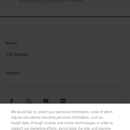
2023 Aug 3;28(8):691-698.
About
Chi siamo
Insights
facebook
twitter
youtube
linkedin
We would like to collect your personal information, some of which
may be considered sensitive personal information, such as
Termini e condizioni
health data, through cookies and similar technologies in order to
support our marketing efforts, personalize the site, and improve