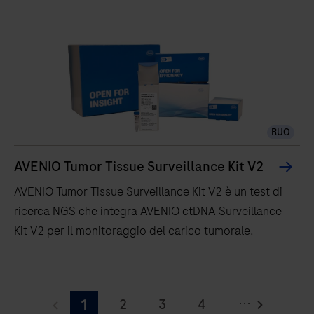
RUO
AVENIO Tumor Tissue Surveillance Kit V2
AVENIO Tumor Tissue Surveillance Kit V2 è un test di
ricerca NGS che integra AVENIO ctDNA Surveillance
Kit V2 per il monitoraggio del carico tumorale.
AVENIO
Tumor
...
2
3
4
1
Tissue