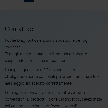
Surveillance
5
6
7
Kit
V2
è
Contattaci
un
test
Roche Diagnostics è a tua disposizione per ogni
di
esigenza.
ricerca
Ti preghiamo di compilare il modulo adiacente
NGS
scegliendo la tematica di tuo interesse.
che
I campi segnalati con "*" devono essere
integra
obbligatoriamente compilati per assicurare che il tuo
AVENIO
messaggio sia spedito correttamente.
ctDNA
Per segnalazioni di eventuali eventi avversi in
Surveillance
correlazioni ai prodotti Roche Diagnostics, selezionate
Kit
nel campo sotto indicato "eventi avversi".
V2