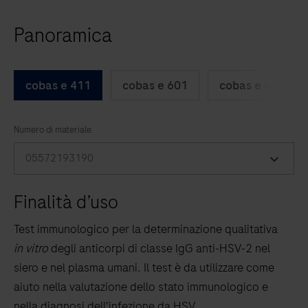
right
Panoramica
arrow
keys
to
cobas e 411
cobas e 601
cobas e 602
scroll
between
the
Numero di materiale
tabs
05572193190
Finalità d’uso
Test immunologico per la determinazione qualitativa
in vitro
degli anticorpi di classe IgG anti‑HSV‑2 nel
siero e nel plasma umani. Il test è da utilizzare come
aiuto nella valutazione dello stato immunologico e
nella diagnosi dell'infezione da HSV.