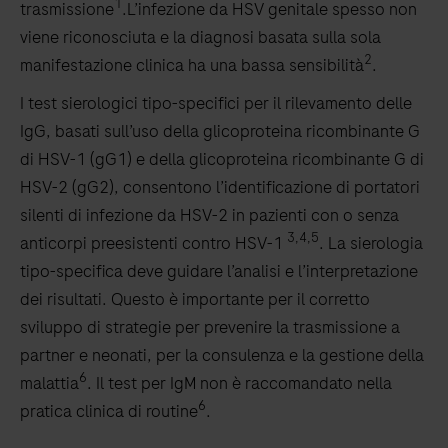
1
trasmissione
.L’infezione da HSV genitale spesso non
viene riconosciuta e la diagnosi basata sulla sola
2
manifestazione clinica ha una bassa sensibilità
.
I test sierologici tipo-specifici per il rilevamento delle
IgG, basati sull’uso della glicoproteina ricombinante G
di HSV-1 (gG1) e della glicoproteina ricombinante G di
HSV-2 (gG2), consentono l’identificazione di portatori
silenti di infezione da HSV-2 in pazienti con o senza
3,4,5
anticorpi preesistenti contro HSV-1
. La sierologia
tipo-specifica deve guidare l’analisi e l’interpretazione
dei risultati. Questo è importante per il corretto
sviluppo di strategie per prevenire la trasmissione a
partner e neonati, per la consulenza e la gestione della
6
malattia
.
Il test per IgM non è raccomandato nella
6
pratica clinica di routine
.