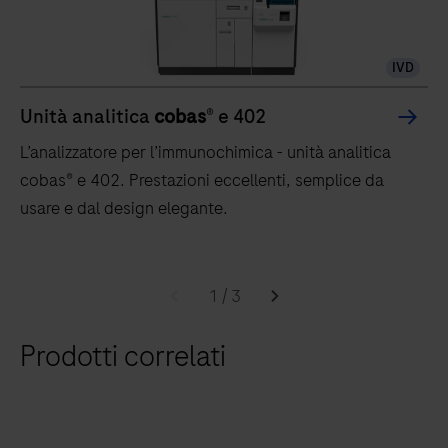
IVD
Unità analitica
cobas
® e 402
L’analizzatore per l’immunochimica - unità analitica
cobas® e 402. Prestazioni eccellenti, semplice da
usare e dal design elegante.
L’analizzatore
per
1
/
3
l’immunochimica
Prodotti correlati
-
unità
analitica
cobas®