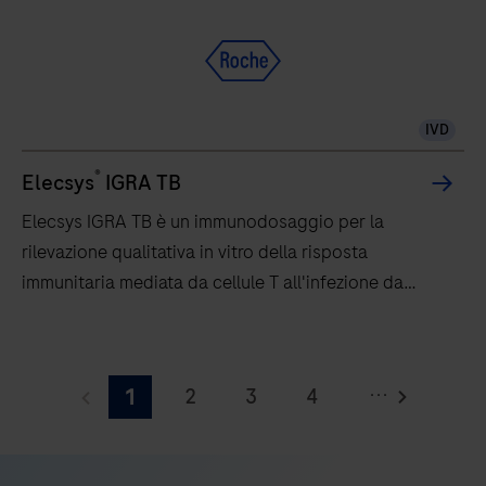
e
402.
Prestazioni
eccellenti,
IVD
semplice
da
®
Elecsys
IGRA TB
usare
Elecsys IGRA TB è un immunodosaggio per la
e
rilevazione qualitativa in vitro della risposta
dal
immunitaria mediata da cellule T all'infezione da
design
Mycobacterium tuberculosis
elegante.
Elecsys
IGRA
...
2
3
4
1
TB
è
5
6
7
8
un
9
10
11
12