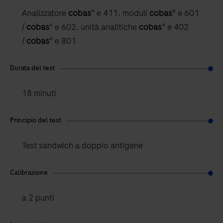
Analizzatore
cobas
® e 411, moduli
cobas
® e 601
/
cobas
® e 602, unità analitiche
cobas
® e 402
/
cobas
® e 801
Durata del test
18 minuti
Principio del test
Test sandwich a doppio antigene
Calibrazione
a 2 punti