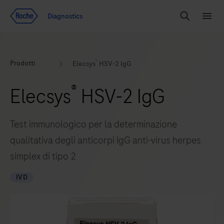
Vai al contenuto
Diagnostics
Search
Menu
®
Prodotti
Elecsys
HSV-2 IgG
®
Elecsys
HSV-2 IgG
Test immunologico per la determinazione
qualitativa degli anticorpi IgG anti-virus herpes
simplex di tipo 2
IVD