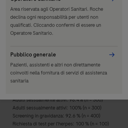
Picker
Area riservata agli Operatori Sanitari. Roche
component
Precisione intermedia in campioni positivi
declina ogni responsabilità per utenti non
qualificati. Cliccando confermi di essere un
Analizzatore
cobas
®
e 411: Coefficiente di
Operatore Sanitario.
variazione 1.9%
Moduli
cobas
®
e 601 /
cobas
®
e 602: Coefficiente di
variazione 1.3%
Pubblico generale
Unità analitiche
cobas
®
e 402 /
cobas
® e
Pazienti, assistenti e altri non direttamente
801: Coefficiente di variazione 2.7%
coinvolti nella fornitura di servizi di assistenza
sanitaria
Sensibilità relativa
Adulti sessualmente attivi: 98.4% (n = 300)
Adulti sessualmente attivi: 100% (n = 300)
Screening in gravidanza: 92.6 % (n = 400)
Richiesta di test per l'herpes: 100 % (n = 100)