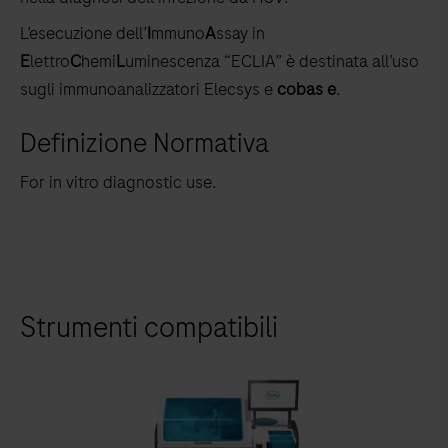
L’esecuzione dell’
I
mmuno
A
ssay in
E
lettro
C
hemi
L
uminescenza “ECLIA” è destinata all’uso
sugli immunoanalizzatori Elecsys e
cobas e
.
Definizione Normativa
For in vitro diagnostic use.
Strumenti compatibili