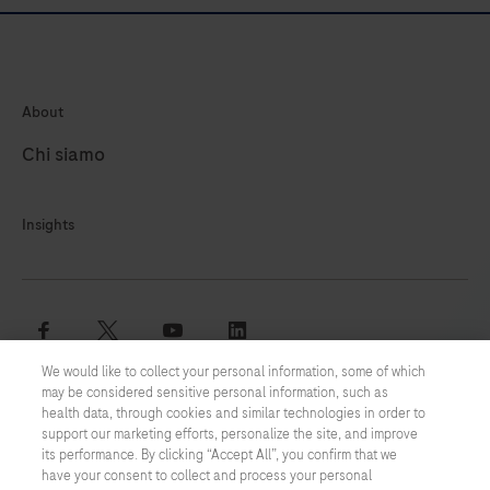
About
Chi siamo
Insights
facebook
twitter
youtube
linkedin
We would like to collect your personal information, some of which
may be considered sensitive personal information, such as
Termini e condizioni
health data, through cookies and similar technologies in order to
support our marketing efforts, personalize the site, and improve
Informativa Cookie
its performance. By clicking “Accept All”, you confirm that we
have your consent to collect and process your personal