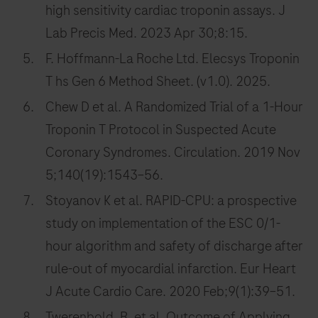
high sensitivity cardiac troponin assays. J
Lab Precis Med. 2023 Apr 30;8:15.
F. Hoffmann-La Roche Ltd. Elecsys Troponin
T hs Gen 6 Method Sheet. (v1.0). 2025.
Chew D et al. A Randomized Trial of a 1-Hour
Troponin T Protocol in Suspected Acute
Coronary Syndromes. Circulation. 2019 Nov
5;140(19):1543–56.
Stoyanov K et al. RAPID-CPU: a prospective
study on implementation of the ESC 0/1-
hour algorithm and safety of discharge after
rule-out of myocardial infarction. Eur Heart
J Acute Cardio Care. 2020 Feb;9(1):39–51.
Twerenbold, R. et al. Outcome of Applying