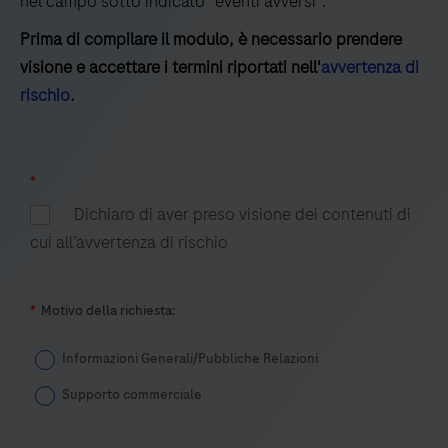
nel campo sotto indicato "eventi avversi".
T
all'infezione
Prima di compilare il modulo, è necessario prendere
da
visione e accettare i termini riportati nell'
avvertenza di
Mycobacterium
rischio
.
tuberculosis
*
Dichiaro di aver preso visione dei contenuti di
cui all’avvertenza di rischio
*
Motivo della richiesta:
Informazioni Generali/Pubbliche Relazioni
Supporto commerciale