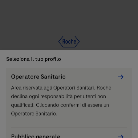
unità
analitica
cobas®
e
402.
Prestazioni
eccellenti,
Seleziona il tuo profilo
IVD
semplice
Persona
da
®
Elecsys
IGRA TB
Operatore Sanitario
Picker
usare
Elecsys IGRA TB è un immunodosaggio per la
Area riservata agli Operatori Sanitari. Roche
component
e
rilevazione qualitativa in vitro della risposta
declina ogni responsabilità per utenti non
dal
immunitaria mediata da cellule T all'infezione da
qualificati. Cliccando confermi di essere un
design
Mycobacterium tuberculosis
Operatore Sanitario.
elegante.
Elecsys
IGRA
...
Pubblico generale
2
3
4
1