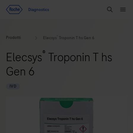
Vai al contenuto
Diagnostics
Search
Menu
®
Prodotti
Elecsys
Troponin T hs Gen 6
®
Elecsys
Troponin T hs
Gen 6
IVD