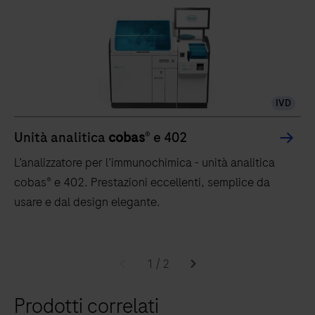
IVD
Unità analitica
cobas
® e 402
L’analizzatore per l’immunochimica - unità analitica
cobas® e 402. Prestazioni eccellenti, semplice da
usare e dal design elegante.
L’analizzatore
per
1
/
2
l’immunochimica
Prodotti correlati
-