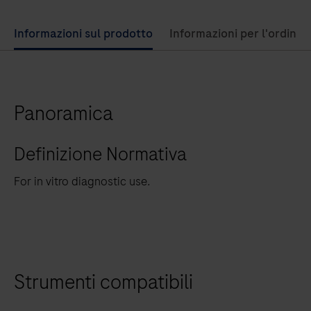
Use
Informazioni sul prodotto
Informazioni per l'ordine
left
and
right
Panoramica
arrow
keys
Definizione Normativa
to
scroll
For in vitro diagnostic use.
between
the
tabs
Strumenti compatibili