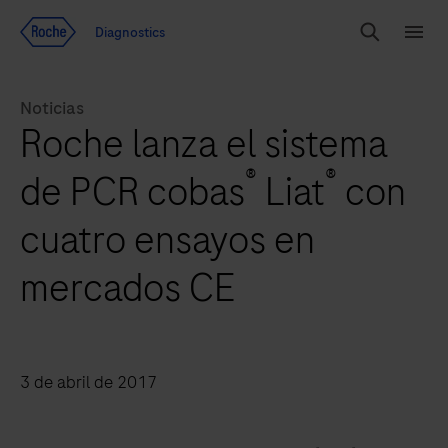
Ir al contenido
Diagnostics
Buscar
Menú
Noticias
Roche lanza el sistema
®
®
de PCR cobas
Liat
con
cuatro ensayos en
mercados CE
3 de abril de 2017