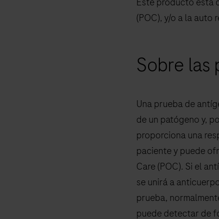
Este producto está d
(POC), y/o a la auto 
Sobre las
Una prueba de antíg
de un patógeno y, p
proporciona una resp
paciente y puede ofr
Care (POC). Si el an
se unirá a anticuerp
prueba, normalmente
puede detectar de fo