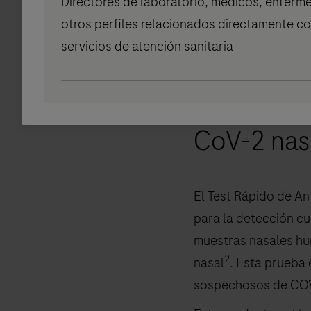
Directores de laboratorio, médicos, enferme
La prueba es la últi
otros perfiles relacionados directamente co
sistemas sanitarios 
servicios de atención sanitaria
Acerca del
CoV-2 nas
El Test Rápido de A
para la detección cu
muestras nasales hu
2
nasal
. Esta prueba 
sospechosos de COVI