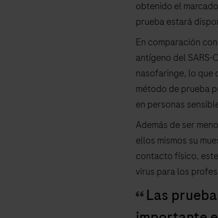
obtenido el marcado
prueba estará dispon
En comparación con 
antígeno del SARS-Co
nasofaringe, lo que 
método de prueba pu
en personas sensibl
Además de ser menos 
ellos mismos su muest
contacto físico, est
virus para los profes
Las prueba
importante e