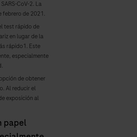
l SARS-CoV-2. La
e febrero de 2021.
l test rápido de
riz en lugar de la
ás rápido1. Este
ente, especialmente
d.
 opción de obtener
. Al reducir el
de exposición al
n papel
pecialmente