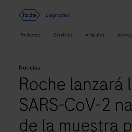
Ir al contenido
Diagnostics
Productos
Servicios
Artículos
Acerca
Noticias
Soluciones
Roche lanzará 
Temas de salud
SARS-CoV-2 nas
Marcas
de la muestra p