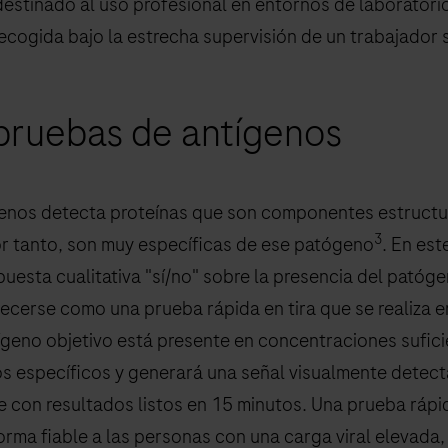
estinado al uso profesional en entornos de laboratorio
recogida bajo la estrecha supervisión de un trabajador 
 pruebas de antígenos
enos detecta proteínas que son componentes estructur
3
or tanto, son muy específicas de ese patógeno
. En est
uesta cualitativa "sí/no" sobre la presencia del patóge
ecerse como una prueba rápida en tira que se realiza e
tígeno objetivo está presente en concentraciones sufici
os específicos y generará una señal visualmente detecta
 con resultados listos en 15 minutos. Una prueba rápi
rma fiable a las personas con una carga viral elevada, 