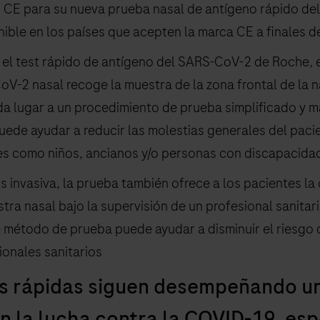
 CE para su nueva prueba nasal de antígeno rápido de
ible en los países que acepten la marca CE a finales d
el test rápido de antígeno del SARS-CoV-2 de Roche, e
V-2 nasal recoge la muestra de la zona frontal de la na
da lugar a un procedimiento de prueba simplificado y m
ede ayudar a reducir las molestias generales del paci
es como niños, ancianos y/o personas con discapacida
invasiva, la prueba también ofrece a los pacientes la
ra nasal bajo la supervisión de un profesional sanitario
e método de prueba puede ayudar a disminuir el riesgo 
ionales sanitarios
s rápidas siguen desempeñando u
n la lucha contra la COVID-19, es