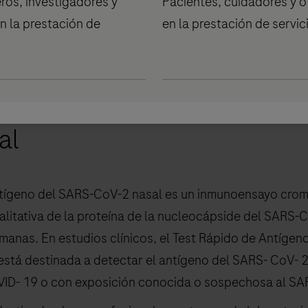
ros, investigadores y
Pacientes, cuidadores y o
ma adición a la amplia cartera de COVID-19 de Roche pa
n la prestación de
en la prestación de servic
a diagnosticar la infección por SARS-CoV-2.
 test rápido de antígeno de
al
ntígeno del SARS-CoV-2 nasal es un inmunoensayo crom
alitativa de la proteína de la nucleocápside del SARS-
manas. En estudios clínicos, el Test Rápido de Antíge
está destinada a detectar el antígeno del SARS- CoV- 2
D- 19 o con exposición conocida o sospechosa al SAR