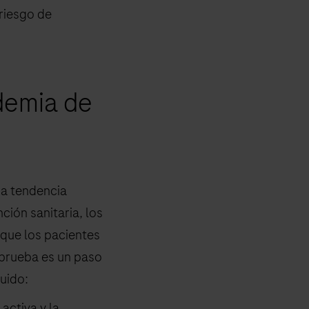
 riesgo de
demia de
na tendencia
ión sanitaria, los
 que los pacientes
 prueba es un paso
uido:
ctiva y la