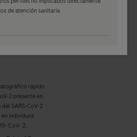
tros perfiles no implicados directamente
ra ayudar a los
ios de atención sanitaria
l SARS-
atográfico rápido
CoV-2 presente en
no del SARS-CoV-2
 en individuos
S- CoV- 2.