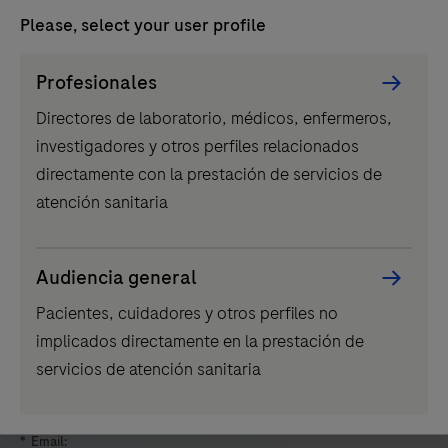
Please, select your user profile
su
Asistencia técnica
uso
Información comercial sobre productos o servicios
Persona
Profesionales
por
Picker
Oportunidades de carrera profesional
profesionales
Directores de laboratorio, médicos, enfermeros,
component
Otro
capacitados
investigadores y otros perfiles relacionados
en
directamente con la prestación de servicios de
entornos
atención sanitaria
*
Nombre:
de
laboratorio.
Audiencia general
Pacientes, cuidadores y otros perfiles no
*
Apellidos
implicados directamente en la prestación de
servicios de atención sanitaria
*
Email: