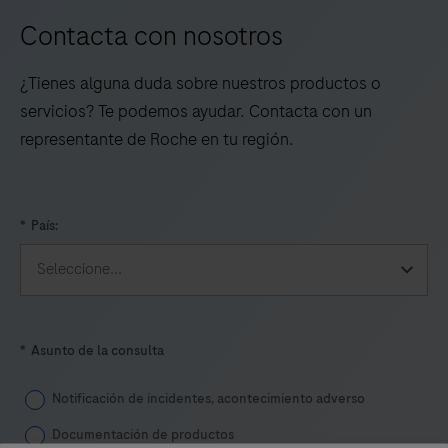
flujo
Contacta con nosotros
de
trabajo
¿Tienes alguna duda sobre nuestros productos o
automatizado
servicios? Te podemos ayudar. Contacta con un
e
representante de Roche en tu región.
integrado
para
realizar
*
País:
pruebas
de
ácidos
nucleicos
*
Asunto de la consulta
basadas
en
Notificación de incidentes, acontecimiento adverso
PCR
Documentación de productos
para