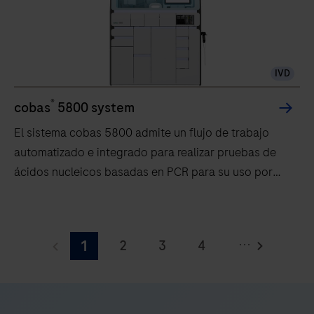
IVD
®
cobas
5800 system
El sistema cobas 5800 admite un flujo de trabajo
automatizado e integrado para realizar pruebas de
ácidos nucleicos basadas en PCR para su uso por
profesionales capacitados en entornos de
laboratorio.
El
sistema
...
2
3
4
1
cobas
5800
5
6
7
8
admite
un