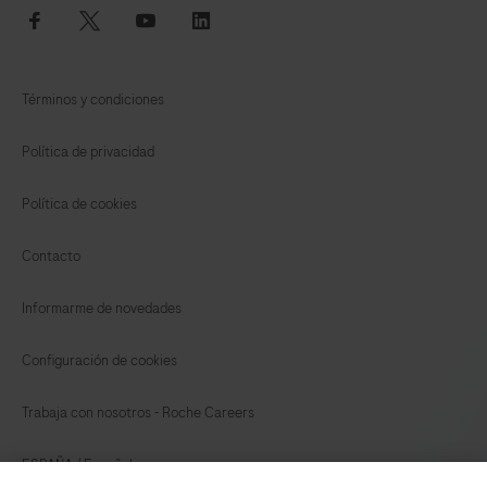
facebook
twitter
youtube
linkedin
Términos y condiciones
Política de privacidad
Política de cookies
Contacto
Informarme de novedades
Configuración de cookies
Trabaja con nosotros - Roche Careers
ESPAÑA
/
Español