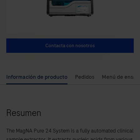
Contacta con nosotros
Use
Información de producto
Pedidos
Menú de ensay
left
and
right
Resumen
arrow
keys
to
The MagNA Pure 24 System is a fully automated clinical
scroll
sample extractor. It extracts nucleic acids from various