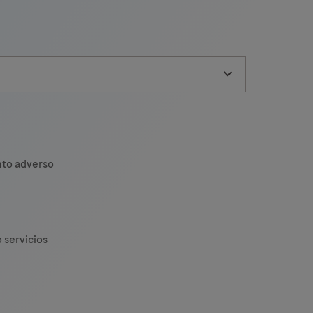
ests.
nto adverso
 servicios