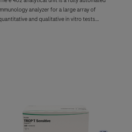
The e 402 analytical unit is a fully automated
immunology analyzer for a large array of
quantitative and qualitative in vitro tests
including cobas e flow tests.
The
e
402
nalytical
nit
s
a
ully
automated
immunology