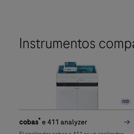
Instrumentos compa
IVD
®
cobas
e 411 analyzer