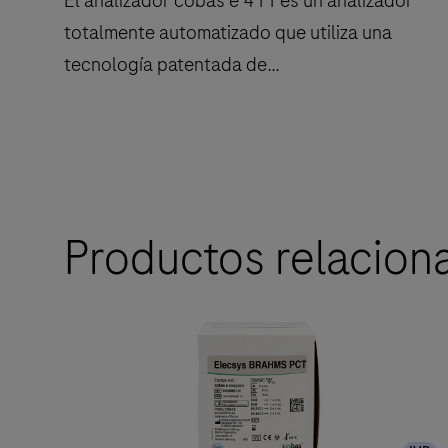
El analizador cobas e 411 es un analizador
totalmente automatizado que utiliza una
tecnología patentada de
electroquimioluminiscencia (EQL) para
análisis de inmunoensayo.
El
analizador
cobas
Productos relacion
e
411
es
un
analizador
totalmente
automatizado