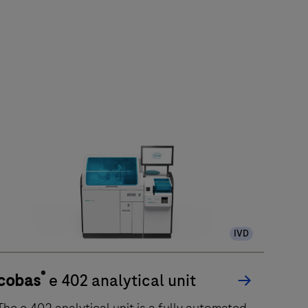
IVD
®
cobas
e 402 analytical unit