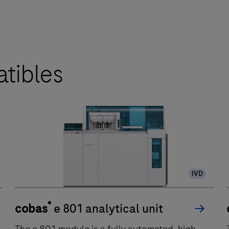
tibles
IVD
®
cobas
e 801 analytical unit