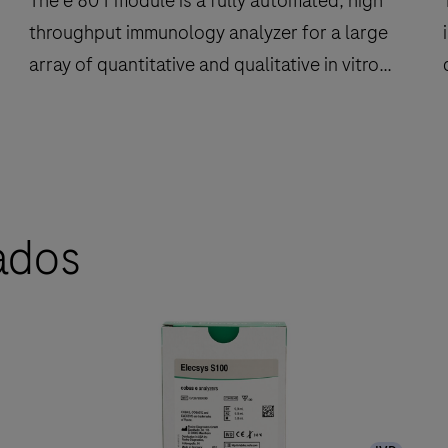
The e 801 module is a fully automated, high
throughput immunology analyzer for a large
array of quantitative and qualitative in vitro
tests including cobas e flow tests.
The
e
801
ados
module
a
is
u
a
i
fully
automated,
f
high
throughput