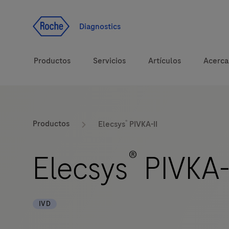
Ir al contenido
Diagnostics
Productos
Servicios
Artículos
Acerca
Soluciones
®
Productos
Elecsys
PIVKA-II
Temas de salud
®
Elecsys
PIVKA-
Marcas
IVD