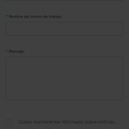
comprises
a
*
Nombre del centro de trabajo:
portable
LumiraDx
Instrument
and
a
*
Mensaje:
LumiraDx
Test
Strip
for
the
required
test.
This
Quiero mantenerme informado sobre noticias,
test