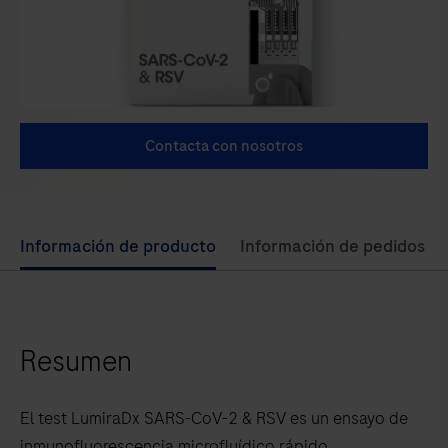
Contacta con nosotros
Use
Información de producto
Información de pedidos
left
and
right
Resumen
arrow
keys
to
El test LumiraDx SARS-CoV-2 & RSV es un ensayo de
scroll
inmunofluorescencia microfluídico rápido