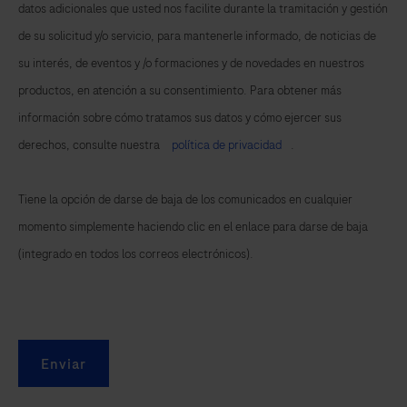
and
datos adicionales que usted nos facilite durante la tramitación y gestión
to
de su solicitud y/o servicio, para mantenerle informado, de noticias de
view
su interés, de eventos y /o formaciones y de novedades en nuestros
results
productos, en atención a su consentimiento. Para obtener más
quickly
información sobre cómo tratamos sus datos y cómo ejercer sus
on
derechos, consulte nuestra
política de privacidad
.
the
Instrument
Tiene la opción de darse de baja de los comunicados en cualquier
touchscreen.
momento simplemente haciendo clic en el enlace para darse de baja
(integrado en todos los correos electrónicos).
Enviar