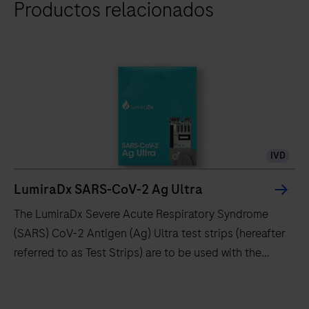
Productos relacionados
el
avanzado
sistema
de
diagnóstico
inmediato
de
LumiraDx:
IVD
pruebas
rápidas,
LumiraDx SARS-CoV-2 Ag Ultra
precisas
The LumiraDx Severe Acute Respiratory Syndrome
y
(SARS) CoV-2 Antigen (Ag) Ultra test strips (hereafter
portátiles
referred to as Test Strips) are to be used with the
para
LumiraDx Platform. The LumiraDx Platform is a point
obtener
of care system for professional use which is used for
The
mejores