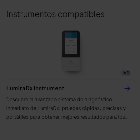
Instrumentos compatibles
IVD
LumiraDx Instrument
Descubre el avanzado sistema de diagnóstico
inmediato de LumiraDx: pruebas rápidas, precisas y
portátiles para obtener mejores resultados para los
pacientes. ¡Más información hoy mismo!
Descubre