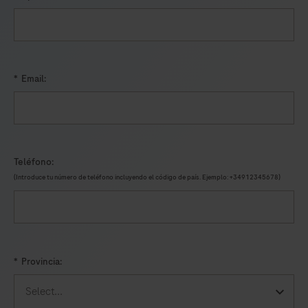
point
of
care
system
*
Email:
for
professional
use
which
is
Teléfono:
used
(Introduce tu número de teléfono incluyendo el código de país. Ejemplo: +34912345678)
for
in
vitro
diagnostic
*
Provincia:
tests.
It