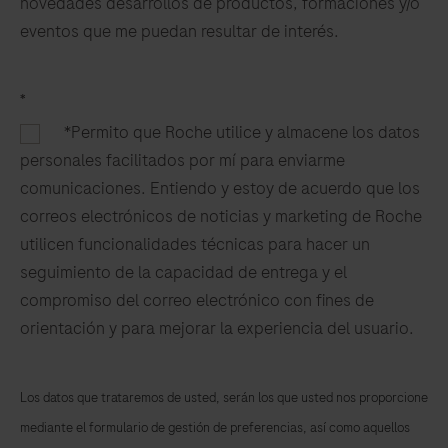
novedades desarrollos de productos, formaciones y/o
is
eventos que me puedan resultar de interés.​
for
HEALTHCARE
PROFESSIONAL
*
USE
*Permito que Roche utilice y almacene los datos
ONLY
personales facilitados por mí para enviarme
and
comunicaciones. Entiendo y estoy de acuerdo que los
allows
correos electrónicos de noticias y marketing de Roche
users
utilicen funcionalidades técnicas para hacer un
to
seguimiento de la capacidad de entrega y el
perform
compromiso del correo electrónico con fines de
tests
orientación y para mejorar la experiencia del usuario.
using
small
sample
Los datos que trataremos de usted, serán los que usted nos proporcione
volumes
mediante el formulario de gestión de preferencias, así como aquellos