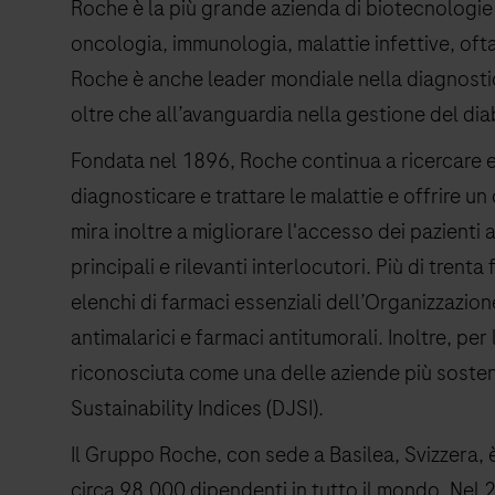
Roche è la più grande azienda di biotecnologie
oncologia, immunologia, malattie infettive, oft
Roche è anche leader mondiale nella diagnostica
oltre che all’avanguardia nella gestione del dia
Fondata nel 1896, Roche continua a ricercare e 
diagnosticare e trattare le malattie e offrire un
mira inoltre a migliorare l'accesso dei pazienti
principali e rilevanti interlocutori. Più di trent
elenchi di farmaci essenziali dell’Organizzazione
antimalarici e farmaci antitumorali. Inoltre, p
riconosciuta come una delle aziende più sosten
Sustainability Indices (DJSI).
Il Gruppo Roche, con sede a Basilea, Svizzera, 
circa 98.000 dipendenti in tutto il mondo. Nel 2