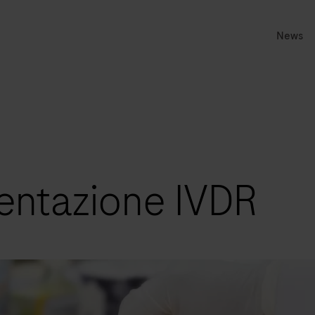
News
entazione IVDR