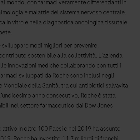
 al mondo, con farmaci veramente differenzianti in
almologia e malattie del sistema nervoso centrale.
 in vitro e nella diagnostica oncologica tissutale,
bete.
sviluppare modi migliori per prevenire,
 contributo sostenibile alla collettività. L'azienda
 alle innovazioni mediche collaborando con tutti i
a farmaci sviluppati da Roche sono inclusi negli
 Mondiale della Sanità, tra cui antibiotici salvavita,
er l’undicesimo anno consecutivo, Roche è stata
ibili nel settore farmaceutico dai Dow Jones
è attivo in oltre 100 Paesi e nel 2019 ha assunto
019, Roche ha investito 11,7 miliardi di franchi