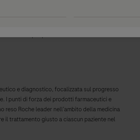
to.
o regolamento per i dispositivi medico-diagnostici
a garantire un funzionamento uniforme del mercato
della salute per pazienti e utilizzatori.
eutico e diagnostico, focalizzata sul progresso
e. I punti di forza dei prodotti farmaceutici e
no reso Roche leader nell’ambito della medicina
re il trattamento giusto a ciascun paziente nel