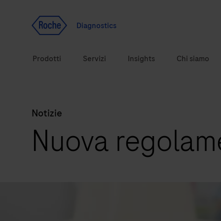
Vai al contenuto
Diagnostics
Prodotti
Servizi
Insights
Chi siamo
Notizie
Soluzioni diagnostiche
Nuova regolam
Argomenti correlati alla salute
Marchi