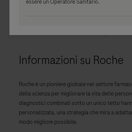
tecnici prima che l’intero portfolio sia certifica
essere un Operatore Sanitario.
Roche Diagnostics supporta pienamente il nuov
in vitro (IVDR 2017/746), in quanto esso mira 
UE sulla base di un elevato livello di protezione 
Informazioni su Roche
Roche è un pioniere globale nel settore farmac
della scienza per migliorare la vita delle person
diagnostici combinati sotto un unico tetto han
personalizzata, una strategia che mira a adatta
modo migliore possibile.