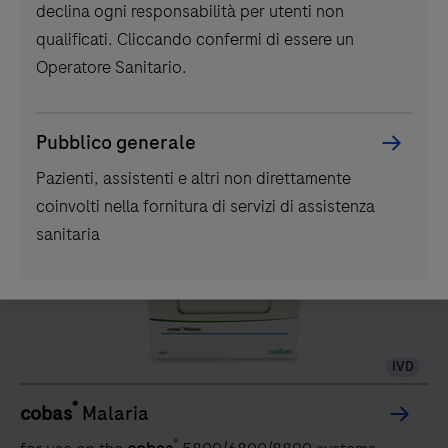
declina ogni responsabilità per utenti non
qualificati. Cliccando confermi di essere un
IVD
Operatore Sanitario.
®
Elecsys
IGRA TB
Elecsys IGRA TB è un immunodosaggio per la
Pubblico generale
rilevazione qualitativa in vitro della risposta
immunitaria mediata da cellule T all'infezione da
Pazienti, assistenti e altri non direttamente
Mycobacterium tuberculosis
coinvolti nella fornitura di servizi di assistenza
sanitaria
IVD
®
cobas
Malaria
®