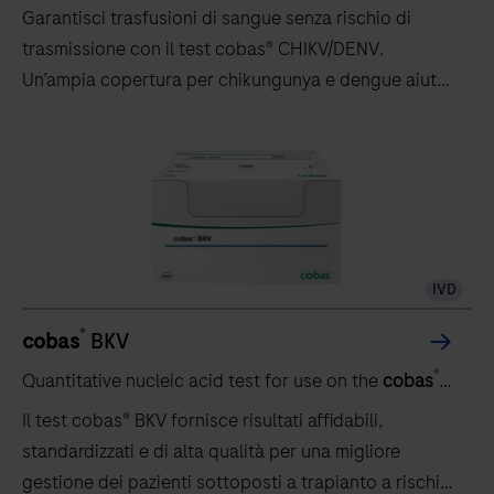
®
cobas
5800/6800/8800 systems
Garantisci trasfusioni di sangue senza rischio di
trasmissione con il test cobas® CHIKV/DENV.
Un’ampia copertura per chikungunya e dengue aiuta
Roche a mantenere sicura la trasfusione ematica.
IVD
®
cobas
BKV
®
Quantitative nucleic acid test for use on the
cobas
5800/6800/8800 systems
Il test cobas® BKV fornisce risultati affidabili,
standardizzati e di alta qualità per una migliore
gestione dei pazienti sottoposti a trapianto a rischio