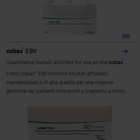
IVD
®
cobas
EBV
®
Quantitative nucleic acid test for use on the
cobas
5800/6800/8800 systems
Il test cobas® EBV fornisce risultati affidabili,
standardizzati e di alta qualità per una migliore
gestione dei pazienti sottoposti a trapianto a rischio
di infezione.