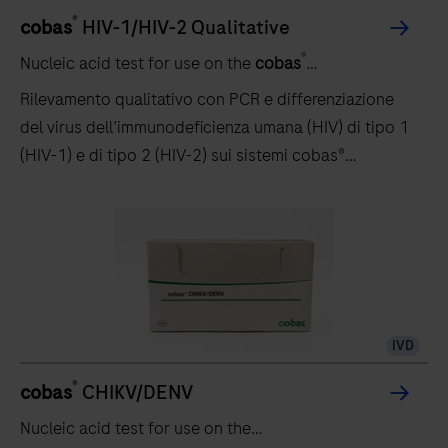
®
cobas
HIV-1/HIV-2 Qualitative
®
Nucleic acid test for use on the
cobas
5800/6800/8800 systems
Rilevamento qualitativo con PCR e differenziazione
del virus dell’immunodeficienza umana (HIV) di tipo 1
(HIV-1) e di tipo 2 (HIV-2) sui sistemi cobas®
6800/8800
IVD
®
cobas
CHIKV/DENV
Nucleic acid test for use on the