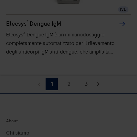
IVD
®
Elecsys
Dengue IgM
Elecsys® Dengue IgM è un immunodosaggio
completamente automatizzato per il rilevamento
degli anticorpi IgM anti-dengue, che amplia la
finestra diagnostica per le infezioni recenti.
2
3
1
About
Chi siamo