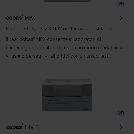
IVD
®
cobas
MPX
Multiplex HIV, HCV & HBV nucleic acid test for use on
®
the
cobas
5800/6800/8800 systems
Il test cobas® MPX consente ai laboratori di
screening dei donatori di testare in modo affidabile 3
virus e 5 bersagli virali critici con un unico test,
aumentando l’efficienza operativa eliminando la
necessità di ulteriori test discriminatori
IVD
®
cobas
HIV-1