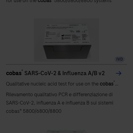
for use on the
cobas
5800/6800/8800 systems
IVD
®
cobas
SARS-CoV-2 & Influenza A/B v2
®
Qualitative nucleic acid test for use on the
cobas
5800/6800/8800 systems
Rilevamento qualitativo PCR e differenziazione di
SARS-CoV-2, influenza A e influenza B sui sistemi
cobas® 5800/6800/8800