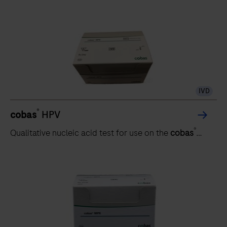
di infezione.
IVD
®
cobas
HPV
®
Qualitative nucleic acid test for use on the
cobas
5800/6800/8800 systems