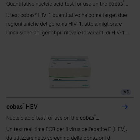
®
Quantitative nucleic acid test for use on the
cobas
5800/6800/8800 systems
Il test cobas® HIV-1 quantitativo ha come target due
regioni uniche del genoma HIV-1, atte a migliorare
l’inclusione dei genotipi, rilevare le varianti di HIV-1
ed evitare potenziali sotto-quantificazioni.
IVD
®
cobas
HEV
®
Nucleic acid test for use on the
cobas
5800/6800/8800 systems
Un test real-time PCR per il virus dell’epatite E (HEV),
da utilizzare nello screening delle donazioni di