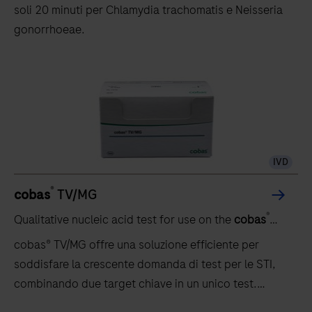
soli 20 minuti per Chlamydia trachomatis e Neisseria
gonorrhoeae.
IVD
®
cobas
TV/MG
®
Qualitative nucleic acid test for use on the
cobas
5800/6800/8800 systems
cobas® TV/MG offre una soluzione efficiente per
soddisfare la crescente domanda di test per le STI,
combinando due target chiave in un unico test.
Grazie alle collaudate prestazioni del test su un