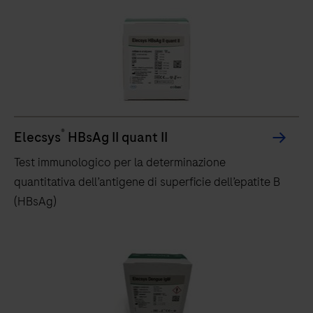
ampio set di campioni, cobas® TV/MG offre un
metodo semplice e conveniente per test STI
affidabili.
®
Elecsys
HBsAg II quant II
Test immunologico per la determinazione
quantitativa dell’antigene di superficie dell’epatite B
(HBsAg)