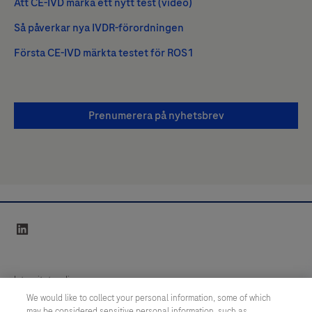
Att CE-IVD märka ett nytt test (video)
Så påverkar nya IVDR-förordningen
Första CE-IVD märkta testet för ROS1
Prenumerera på nyhetsbrev
linkedin
Integritetspolicy
We would like to collect your personal information, some of which
may be considered sensitive personal information, such as