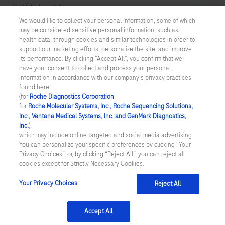
ESPAÑA
/
Español
We would like to collect your personal information, some of which
may be considered sensitive personal information, such as
© 2026 F. Hoffmann-La Roche Ltd
health data, through cookies and similar technologies in order to
support our marketing efforts, personalize the site, and improve
Última actualización: 08.08.2026
its performance. By clicking “Accept All”, you confirm that we
have your consent to collect and process your personal
Esta web está destinada a profesionales de la salud que ejercen su
information in accordance with our company's privacy practices
profesión en España y/o Andorra. La información se proporciona
found here
con fines generales y en caso de que no sea un profesional de la
(for
Roche Diagnostics Corporation
.
salud y requiera un diagnóstico o información médica completa,
for
Roche Molecular Systems, Inc., Roche Sequencing Solutions,
deberá dirigirse a su médico o profesional sanitario. ROCHE
Inc., Ventana Medical Systems, Inc. and GenMark Diagnostics,
controla y utiliza este sitio web en España y Andorra y no puede
Inc.
),
garantizar que los datos del mismo sean correctos o estén
which may include online targeted and social media advertising.
disponibles en otros países, por lo tanto, ROCHE le advierte que
You can personalize your specific preferences by clicking “Your
este sitio web podría contener detalles de productos o
Privacy Choices”, or, by clicking “Reject All”, you can reject all
información no accesible por otras vías o no válida en su país.
cookies except for Strictly Necessary Cookies.
Rogamos sea consciente de que declinamos cualquier
responsabilidad en el caso de que acceda a información que no se
ajuste a las disposiciones legales, reglamentos o uso en su país de
Your Privacy Choices
Reject All
origen.
Accept All