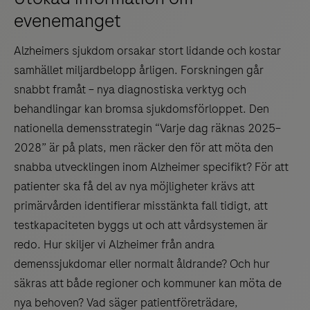
evenemanget
Alzheimers sjukdom orsakar stort lidande och kostar
samhället miljardbelopp årligen. Forskningen går
snabbt framåt – nya diagnostiska verktyg och
behandlingar kan bromsa sjukdomsförloppet. Den
nationella demensstrategin “Varje dag räknas 2025–
2028” är på plats, men räcker den för att möta den
snabba utvecklingen inom Alzheimer specifikt? För att
patienter ska få del av nya möjligheter krävs att
primärvården identifierar misstänkta fall tidigt, att
testkapaciteten byggs ut och att vårdsystemen är
redo. Hur skiljer vi Alzheimer från andra
demenssjukdomar eller normalt åldrande? Och hur
säkras att både regioner och kommuner kan möta de
nya behoven? Vad säger patientföreträdare,