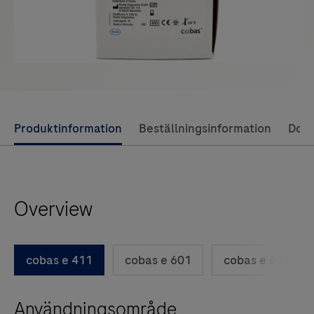
Use
Produktinformation
Beställningsinformation
Dok
left
and
right
Overview
arrow
keys
to
cobas e 411
cobas e 601
cobas e 602
scroll
between
Användningsområde
the