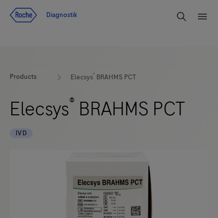
Navigera till innehåll
Sök
Diagnostik
Men
®
Products
Elecsys
BRAHMS PCT
®
Elecsys
BRAHMS PCT
IVD