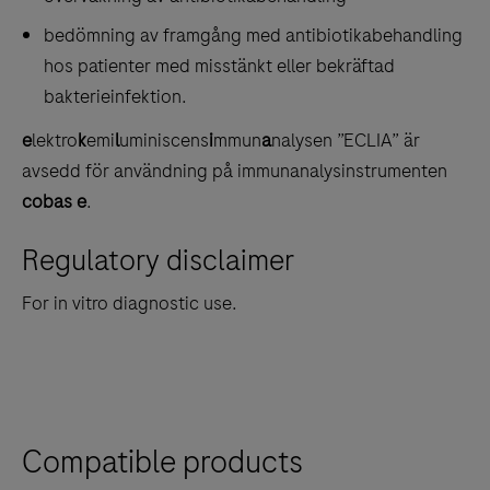
bedömning av framgång med antibiotikabehandling
hos patienter med misstänkt eller bekräftad
bakterieinfektion.
e
lektro
k
emi
l
uminiscens
i
mmun
a
nalysen ”ECLIA” är
avsedd för användning på immunanalysinstrumenten
cobas e
.
Regulatory disclaimer
For in vitro diagnostic use.
Compatible products