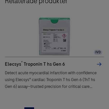
Relaterade produkter
is
a
fully
automated
analyzer
for
immunoassay
IVD
analysis.
It
®
Elecsys
Troponin T hs Gen 6
is
Detect acute myocardial infarction with confidence
designed
using Elecsys® cardiac Troponin T hs Gen 6 (TnT hs
for
Gen 6) assay—trusted precision for critical care
both
decisions.
quantitative
Detect
and
acute
qualitative