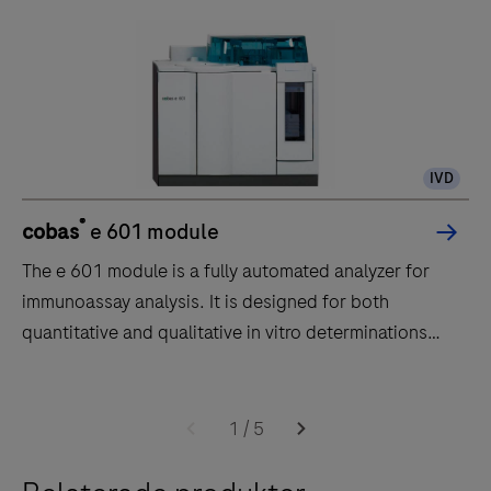
IVD
®
cobas
e 601 module
The e 601 module is a fully automated analyzer for
immunoassay analysis. It is designed for both
quantitative and qualitative in vitro determinations
using a large variety of tests for analysis. Samples are
transported to the e 601 module by the core unit of
The
the cobas 6000 system.The throughput of the e 601
e
1
/
5
module is up to 170 tests per hour.
601
module