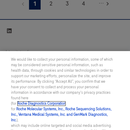
...
2
3
4
1
myocardial
in
infarction
5
6
7
8
vitro
with
determinations
9
10
11
12
linkedin
confidence
using
13
14
15
16
using
a
Elecsys®
large
17
18
19
20
Integritetspolicy
cardiac
variety
We would like to collect your personal information, some of which
21
22
23
24
Troponin
of
may be considered sensitive personal information, such as
Inställningar för cookies
health data, through cookies and similar technologies in order to
T
tests
25
26
27
28
support our marketing efforts, personalize the site, and improve
hs
Kontakt
for
its performance. By clicking “Accept All”, you confirm that we
29
30
31
32
Gen
have your consent to collect and process your personal
analysis.
information in accordance with our company's privacy practices
SWEDEN
/
Svenska
6
33
34
35
36
Samples
found here
(TnT
(for
Roche Diagnostics Corporation
.
are
37
38
39
40
for
Roche Molecular Systems, Inc., Roche Sequencing Solutions,
hs
© 2026 Roche Diagnostics Sverige (Roche Diagnostics Scandinavia AB)
transported
Inc., Ventana Medical Systems, Inc. and GenMark Diagnostics,
41
42
43
44
Gen
Senast uppdaterad: 08.08.2026
Inc.
),
to
which may include online targeted and social media advertising.
6)
the