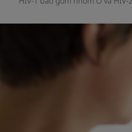
HIV-1 bao gồm nhóm O và HIV-