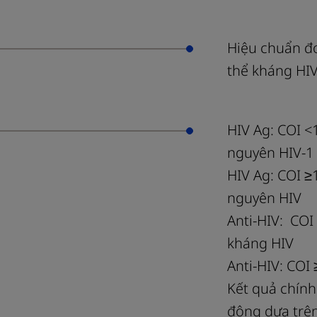
Hiệu chuẩn đ
thể kháng HI
HIV Ag: COI <
nguyên HIV-1
HIV Ag: COI ≥
nguyên HIV
Anti-HIV: COI
kháng HIV
Anti-HIV: COI
Kết quả chính
động dựa trê