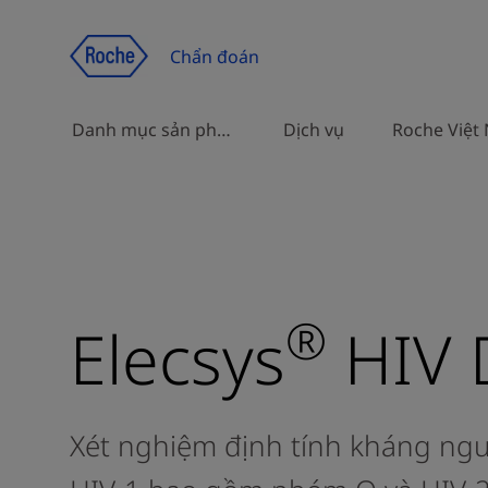
Chuyển đến trang nội dung
Chẩn đoán
Danh mục sản phẩm
Dịch vụ
Roche Việt
Các giải pháp xét nghiệm chẩn
đoán, tích hợp và dành cho
nghiên cứu
®
Elecsys
HIV 
Danh mục sản phẩm theo chủ
đề sức khỏe
Xét nghiệm định tính kháng ng