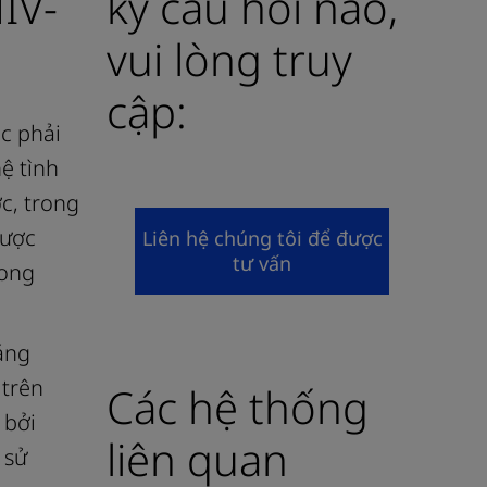
IV-
kỳ câu hỏi nào,
vui lòng truy
cập:
ắc phải
ệ tình
c, trong
được
Liên hệ chúng tôi để được
tư vấn
rong
áng
 trên
Các hệ thống
 bởi
liên quan
 sử