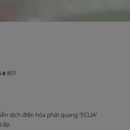
 e
801
ễn dịch điện hóa phát quang “ECLIA”
 cặp