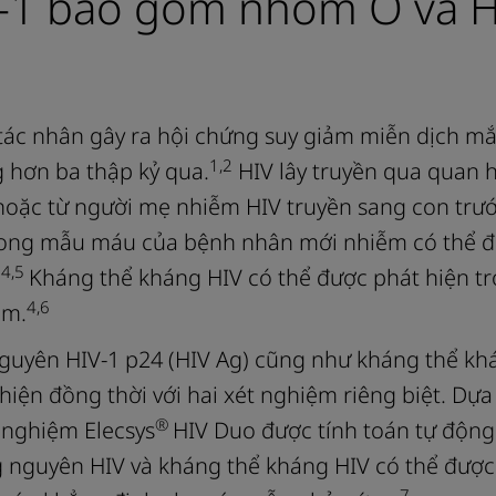
-1 bao gồm nhóm O và H
à tác nhân gây ra hội chứng suy giảm miễn dịch m
1,2
g hơn ba thập kỷ qua.
HIV lây truyền qua quan h
oặc từ người mẹ nhiễm HIV truyền sang con trướ
ong mẫu máu của bệnh nhân mới nhiễm có thể 
4,5
.
Kháng thể kháng HIV có thể được phát hiện t
4,6
ễm.
guyên HIV‑1 p24 (HIV Ag) cũng như kháng thể kh
 hiện đồng thời với hai xét nghiệm riêng biệt. Dựa
®
 nghiệm Elecsys
HIV Duo được tính toán tự động
g nguyên HIV và kháng thể kháng HIV có thể được
7