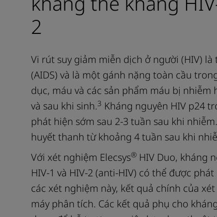
kháng thể kháng HIV
2
Vi rút suy giảm miễn dịch ở người (HIV) l
(AIDS) và là một gánh nặng toàn cầu tron
dục, máu và các sản phẩm máu bị nhiễm h
3
và sau khi sinh.
Kháng nguyên HIV p24 tr
phát hiện sớm sau 2‑3 tuần sau khi nhiễm
huyết thanh từ khoảng 4 tuần sau khi nhi
®
Với xét nghiệm Elecsys
HIV Duo, kháng n
HIV‑1 và HIV‑2 (anti‑HIV) có thể được phát
các xét nghiệm này, kết quả chính của xét
máy phân tích. Các kết quả phụ cho khán