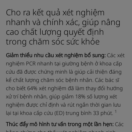
các
xét
Cho ra kết quả xét nghiệm
nghiệm
nhanh và chính xác, giúp nâng
miễn
cao chất lượng quyết định
dịch
trong chăm sóc sức khỏe
bằng
cách
Giảm thiểu nhu cầu xét nghiệm bổ sung:
Các xét
sử
nghiệm PCR nhanh tại giường bệnh ở khoa cấp
dụng
cứu đã được chứng minh là giúp cải thiện đáng
que
kể chất lượng chăm sóc bệnh nhân. Các bác sĩ
thử
cho biết 64% xét nghiệm đã làm thay đổi hướng
Roche
xử trí bệnh nhân, giúp giảm 18% số lượng xét
CARDIAC
nghiệm được chỉ định và rút ngắn thời gian lưu
trong
1
lại tại khoa cấp cứu (ED) trung bình 33 phút.
máu
Thúc đẩy mô hình tư vấn trong một lần hẹn:
Các
toàn