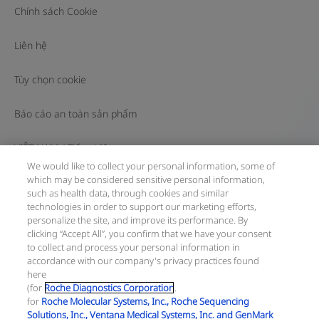
Chính sách Cookie
Liên hệ
Tùy chọn cookie
Báo cáo an toàn sản phẩm
VIỆT NAM
/
Tiếng Việt
We would like to collect your personal information, some of
which may be considered sensitive personal information,
© 2026 F. Hoffmann-La Roche Ltd
such as health data, through cookies and similar
technologies in order to support our marketing efforts,
Cập nhật gần nhất: 09.08.2026
personalize the site, and improve its performance. By
clicking “Accept All”, you confirm that we have your consent
Trang này gồm các thông tin về sản phẩm hướng tới đông
to collect and process your personal information in
đảo bạn đọc và có thể có những thông tin sản phẩm không
accordance with our company's privacy practices found
có hiệu lực tại quốc gia của bạn. Xin lưu ý rằng chúng tôi
here
hoàn toàn không chịu trách nhiệm về bất cứ hành vi truy
(for
Roche Diagnostics Corporation
.
cập thông tin nào vi phạm quy định, quy trình pháp lý, đăng
for
Roche Molecular Systems, Inc., Roche Sequencing
ký và sử dụng tại quốc gia của bạn.
Solutions, Inc., Ventana Medical Systems, Inc. and GenMark