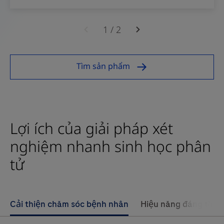
cobas
h
1
/
2
232
là
Tìm sản phẩm
máy
chẩn
đoán
in
Lợi ích của giải pháp xét
vitro
dùng
nghiệm nhanh sinh học phân
để
tử
đánh
giá
định
Cải thiện chăm sóc bệnh nhân
Hiệu năng đáng tin c
lượng