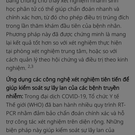
bằng chứng cho thấy xét nghiệm nhanh sinh
phần
học phân tử có thể giúp chẩn đoán nhanh và
của
chính xác hơn, từ đó cho phép điều trị trúng đích
người
trong lần thăm khám đầu tiên của bệnh nhân.
Phương pháp này đã được chứng minh là mang
lại kết quả tốt hơn so với xét nghiệm thực hiện
tại phòng xét nghiệm trung tâm, hoặc so với
cách quản lý theo hội chứng và điều trị theo kinh
2,3
nghiệm.
Ứng dụng các công nghệ xét nghiệm tiên tiến để
giúp kiểm soát sự lây lan của các bệnh truyền
nhiễm:
Trong đại dịch COVID-19, Tổ chức Y tế
Thế giới (WHO) đã ban hành nhiều quy trình RT-
PCR nhằm đảm bảo chẩn đoán chính xác và hỗ
trợ công tác xét nghiệm trên diện rộng. Những
biện pháp này giúp kiểm soát sự lây lan của