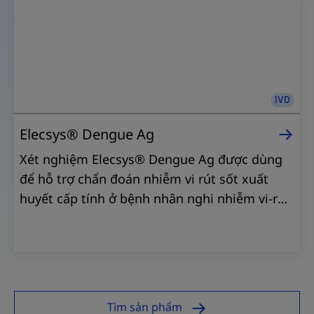
IVD
Elecsys® Dengue Ag
Xét nghiệm Elecsys® Dengue Ag được dùng
để hỗ trợ chẩn đoán nhiễm vi rút sốt xuất
huyết cấp tính ở bệnh nhân nghi nhiễm vi-rút
sốt xuất huyết, cung cấp kết quả nhanh
chóng và đáng tin cậy trong 18 phút
Xét
nghiệm
Elecsys®
Tìm sản phẩm