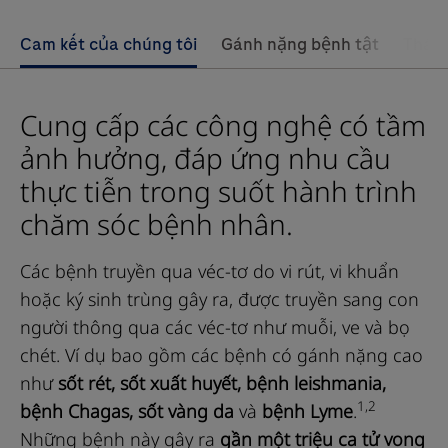
Cam kết của chúng tôi
Gánh nặng bệnh tật
Thách
Cung cấp các công nghệ có tầm
ảnh hưởng, đáp ứng nhu cầu
thực tiễn trong suốt hành trình
chăm sóc bệnh nhân.
Các bệnh truyền qua véc-tơ do vi rút, vi khuẩn
hoặc ký sinh trùng gây ra, được truyền sang con
người thông qua các véc-tơ như muỗi, ve và bọ
chét. Ví dụ bao gồm các bệnh có gánh nặng cao
như
sốt rét, sốt xuất huyết, bệnh leishmania,
1,2
bệnh Chagas, sốt vàng da
và
bệnh Lyme
.
Những bệnh này gây ra
gần một triệu ca tử vong