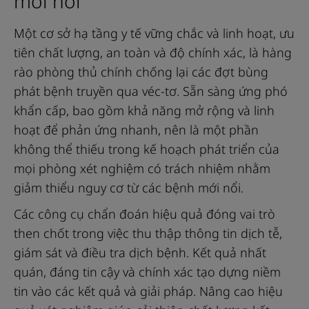
mới nổi
tính
ở
Một cơ sở hạ tầng y tế vững chắc và linh hoạt, ưu
bệnh
tiên chất lượng, an toàn và độ chính xác, là hàng
nhân
rào phòng thủ chính chống lại các đợt bùng
nghi
phát bệnh truyền qua véc-tơ. Sẵn sàng ứng phó
nhiễm
khẩn cấp, bao gồm khả năng mở rộng và linh
vi-
hoạt để phản ứng nhanh, nên là một phần
rút
không thể thiếu trong kế hoạch phát triển của
sốt
mọi phòng xét nghiệm có trách nhiệm nhằm
xuất
giảm thiểu nguy cơ từ các bệnh mới nổi.
huyết,
Các công cụ chẩn đoán hiệu quả đóng vai trò
cung
then chốt trong việc thu thập thông tin dịch tễ,
cấp
giám sát và điều tra dịch bệnh. Kết quả nhất
kết
quán, đáng tin cậy và chính xác tạo dựng niềm
quả
tin vào các kết quả và giải pháp. Nâng cao hiệu
nhanh