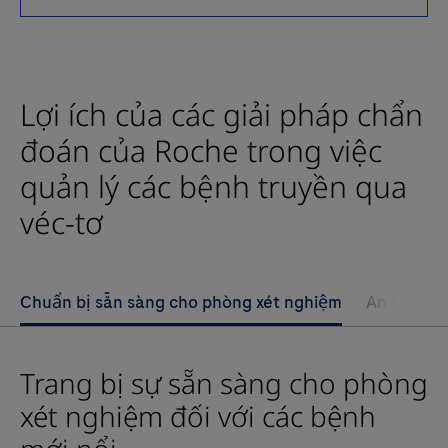
Dengue
Ag
được
dùng
Lợi ích của các giải pháp chẩn
để
đoán của Roche trong việc
hỗ
trợ
quản lý các bệnh truyền qua
chẩn
véc-tơ
đoán
nhiễm
vi
Chuẩn bị sẵn sàng cho phòng xét nghiệm
An toàn m
rút
sốt
xuất
Trang bị sự sẵn sàng cho phòng
huyết
xét nghiệm đối với các bệnh
cấp