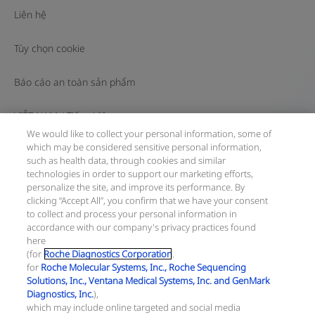
Liên hệ
Tùy chọn cookie
Báo cáo an toàn sản phẩm
VIỆT NAM
/
Tiếng Việt
We would like to collect your personal information, some of
which may be considered sensitive personal information,
© 2026 F. Hoffmann-La Roche Ltd
such as health data, through cookies and similar
technologies in order to support our marketing efforts,
Cập nhật gần nhất: 06.08.2026
personalize the site, and improve its performance. By
clicking “Accept All”, you confirm that we have your consent
Trang này gồm các thông tin về sản phẩm hướng tới đông
to collect and process your personal information in
đảo bạn đọc và có thể có những thông tin sản phẩm không
accordance with our company's privacy practices found
có hiệu lực tại quốc gia của bạn. Xin lưu ý rằng chúng tôi
here
hoàn toàn không chịu trách nhiệm về bất cứ hành vi truy
(for
Roche Diagnostics Corporation
.
cập thông tin nào vi phạm quy định, quy trình pháp lý, đăng
for
Roche Molecular Systems, Inc., Roche Sequencing
ký và sử dụng tại quốc gia của bạn.
Solutions, Inc., Ventana Medical Systems, Inc. and GenMark
Diagnostics, Inc.
),
Thông tin công ty:
which may include online targeted and social media
Công ty TNHH Roche Việt Nam