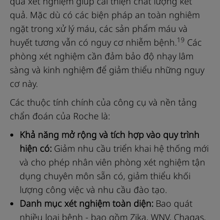
quả xét nghiệm giúp cải thiện chất lượng kết
chóng
quả. Mặc dù có các biện pháp an toàn nghiêm
và
ngặt trong xử lý máu, các sản phẩm máu và
đáng
19
huyết tương vẫn có nguy cơ nhiễm bệnh.
Các
tin
phòng xét nghiệm cần đảm bảo độ nhạy lâm
cậy
sàng và kinh nghiệm để giảm thiểu những nguy
trong
cơ này.
18
phút
Các thuộc tính chính của công cụ và nền tảng
chẩn đoán của Roche là:
Khả năng mở rộng và tích hợp vào quy trình
hiện có:
Giảm nhu cầu triển khai hệ thống mới
và cho phép nhân viên phòng xét nghiệm tận
dụng chuyên môn sẵn có, giảm thiểu khối
lượng công việc và nhu cầu đào tạo.
Danh mục xét nghiệm toàn diện:
Bao quát
nhiều loại bệnh - bao gồm Zika, WNV, Chagas,