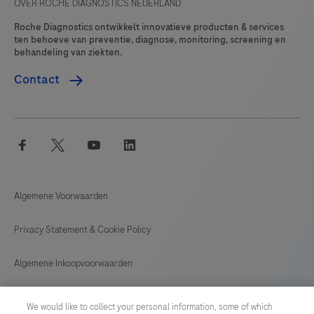
OVER ROCHE DIAGNOSTICS NEDERLAND
Roche Diagnostics ontwikkelt innovatieve producten & services
ten behoeve van preventie, diagnose, monitoring, screening en
behandeling van ziekten.
Contact
facebook
twitter
youtube
linkedin
Algemene Voorwaarden
Privacy Statement & Cookie Policy
Algemene Inkoopvoorwaarden
Cookie instellingen aanpassen
We would like to collect your personal information, some of which