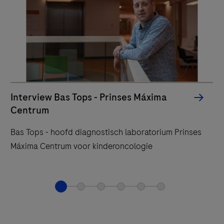
Hi
Ni
Jo
pa
prev
Interview Bas Tops - Prinses Máxima
Centrum
Bas Tops - hoofd diagnostisch laboratorium Prinses
Máxima Centrum voor kinderoncologie