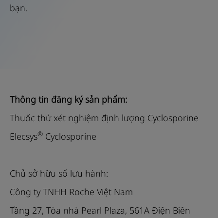
bạn.
dịch.
29
30
31
32
Máy
33
34
35
36
được
thiết
37
38
39
40
kế
41
42
43
44
cho
cả
45
46
47
Thông tin đăng ký sản phẩm:
xét
Thuốc thử xét nghiệm định lượng Cyclosporine
nghiệm
định
®
Elecsys
Cyclosporine
lượng
và
định
Chủ sở hữu số lưu hành:
tính
Công ty TNHH Roche Việt Nam
in
Tầng 27, Tòa nhà Pearl Plaza, 561A Điện Biên
vitro