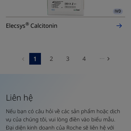
nhiều
IVD
kênh,
truy
®
Elecsys
Calcitonin
cập
ngẫu
nhiên
và
...
2
3
4
1
hoàn
5
6
7
8
toàn
tự
9
10
11
12
động
13
14
15
16
Liên hệ
cho
các
17
18
19
20
Nếu bạn có câu hỏi về các sản phẩm hoặc dịch
xét
21
22
23
24
vụ của chúng tôi, vui lòng điền vào biểu mẫu.
nghiệm
Đại diện kinh doanh của Roche sẽ liên hệ với
miễn
25
26
27
28