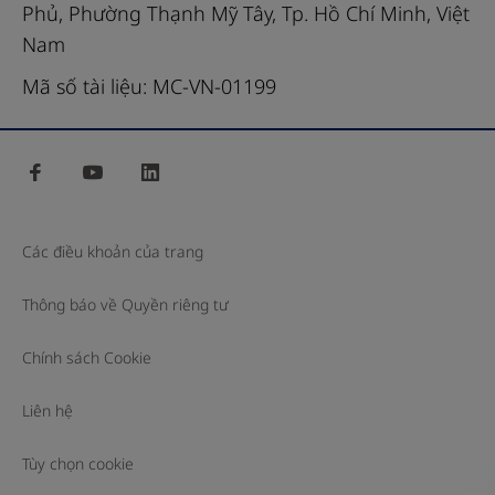
Phủ, Phường Thạnh Mỹ Tây, Tp. Hồ Chí Minh, Việt
cho
Nam
nhiều
chất
Mã số tài liệu: MC-VN-01199
bằng
việc
facebook
youtube
linkedin
sử
dụng
công
Các điều khoản của trang
nghệ
miễn
Thông báo về Quyền riêng tư
dịch
Chính sách Cookie
điện
hóa
Liên hệ
phát
quang
Tùy chọn cookie
(ECL)