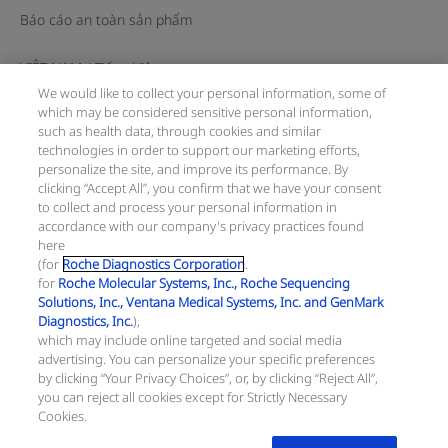
Báo cáo an toàn sản phẩm
VIỆT NAM
/
Tiếng Việt
We would like to collect your personal information, some of
which may be considered sensitive personal information,
© 2026 F. Hoffmann-La Roche Ltd
such as health data, through cookies and similar
technologies in order to support our marketing efforts,
Cập nhật gần nhất: 09.08.2026
personalize the site, and improve its performance. By
clicking “Accept All”, you confirm that we have your consent
Trang này gồm các thông tin về sản phẩm hướng tới đông
to collect and process your personal information in
đảo bạn đọc và có thể có những thông tin sản phẩm không
accordance with our company's privacy practices found
có hiệu lực tại quốc gia của bạn. Xin lưu ý rằng chúng tôi
here
hoàn toàn không chịu trách nhiệm về bất cứ hành vi truy
(for
Roche Diagnostics Corporation
.
cập thông tin nào vi phạm quy định, quy trình pháp lý, đăng
for
Roche Molecular Systems, Inc., Roche Sequencing
ký và sử dụng tại quốc gia của bạn.
Solutions, Inc., Ventana Medical Systems, Inc. and GenMark
Diagnostics, Inc.
),
Thông tin công ty:
which may include online targeted and social media
Công ty TNHH Roche Việt Nam
advertising. You can personalize your specific preferences
Số ĐKKD: 0310805269
by clicking “Your Privacy Choices”, or, by clicking “Reject All”,
Ngày cấp: 09/04/2011, được sửa đổi lần thứ 12, ngày
you can reject all cookies except for Strictly Necessary
26/08/2025
Cookies.
Cơ quan cấp: Sở Kế hoạch và Đầu tư TP.HCM
Địa chỉ: Tầng 27, Tòa nhà Pearl Plaza, 561A Điện Biên Phủ,