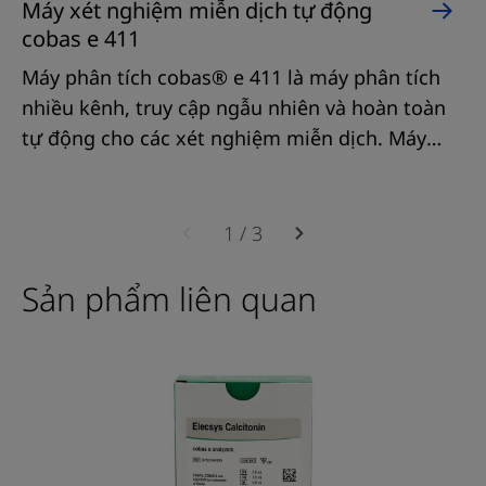
Máy xét nghiệm miễn dịch tự động
cobas e 411
Máy phân tích cobas® e 411 là máy phân tích
nhiều kênh, truy cập ngẫu nhiên và hoàn toàn
tự động cho các xét nghiệm miễn dịch. Máy
được thiết kế cho cả xét nghiệm định lượng và
định tính in vitro cho nhiều chất bằng việc sử
Máy
dụng công nghệ miễn dịch điện hóa phát
phân
1
/
3
quang (ECL)
tích
Sản phẩm liên quan
cobas®
e
411
là
máy
phân
tích