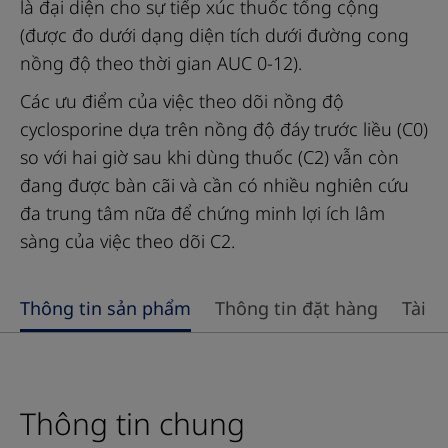
là đại diện cho sự tiếp xúc thuốc tổng cộng
(được đo dưới dạng diện tích dưới đường cong
nồng độ theo thời gian AUC 0‑12).
Các ưu điểm của việc theo dõi nồng độ
cyclosporine dựa trên nồng độ đáy trước liều (C0)
so với hai giờ sau khi dùng thuốc (C2) vẫn còn
đang được bàn cãi và cần có nhiều nghiên cứu
đa trung tâm nữa để chứng minh lợi ích lâm
sàng của việc theo dõi C2.
Use
Thông tin sản phẩm
Thông tin đặt hàng
Tài li
left
and
right
Thông tin chung
arrow
keys