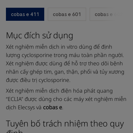
to
cobas e 411
cobas e 601
cobas e 602
scroll
between
Mục đích sử dụng
the
tabs
Xét nghiệm miễn dịch in vitro dùng để định
lượng cyclosporine trong máu toàn phần người.
Xét nghiệm được dùng để hỗ trợ theo dõi bệnh
nhân cấy ghép tim, gan, thận, phổi và tủy xương
được điều trị cyclosporine.
Xét nghiệm miễn dịch điện hóa phát quang
“ECLIA” được dùng cho các máy xét nghiệm miễn
dịch Elecsys và
cobas e
.
Tuyên bố trách nhiệm theo quy
định