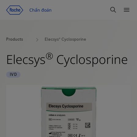
Chuyển đến trang nội dung
Chẩn đoán
Tìm
Dan
kiếm
mục
Products
Elecsys® Cyclosporine
®
Elecsys
Cyclosporine
IVD