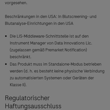
vorgesehen.
Unser
kürzlich
Beschränkungen in den USA: In Blutscreening- und
auf
Blutanalyse-Einrichtungen in den USA
der
EuroMedLab
Die LIS-Middleware-Schnittstelle ist auf den
2023
Instrument Manager von Data Innovations Llc.
vorgestellter
(zugelassen gemäß Premarket Notification)
Massenspektrometrie-
beschränkt.
Analysator
Das Produkt muss im Standalone-Modus betrieben
ist
werden (d. h. es besteht keine physische Verbindung
so
zu automatisierten Systemen oder Geräten der
konzipiert,
Klasse II).
dass
er
Regulatorischer
sich
Haftungsausschluss
nahtlos