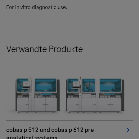
in
For in vitro diagnostic use.
die
klinische
Chemie
und
Verwandte Produkte
Immunchemie
als
Teil
der
integrierten
Lösungen
von
®
cobas
pro
sowie
cobas p 512 und cobas p 612 pre-
in
analytical systems