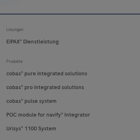
und
Bleiben
innovative
Sie
Standalone-
auf
Lösungen
Lösungen
dem
für
Laufenden,
EiPAX® Dienstleistung
Labore
indem
mit
Sie
Produkte
hohem
sich
Durchsatz.
cobas® pure integrated solutions
für
cobas
unsere
cobas® pro integrated solutions
p
Updates
612
cobas® pulse system
anmelden.
unterscheidet
POC module for navify® Integrator
sich
aufgrund
Urisys® 1100 System
der