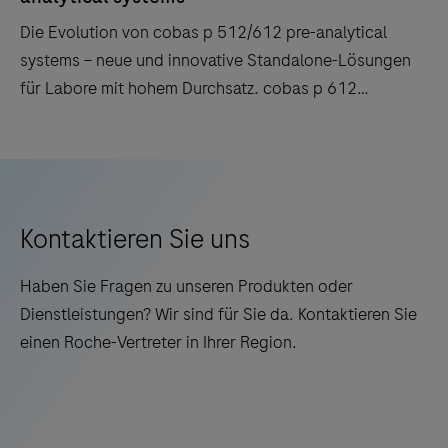
die
Die Evolution von cobas p 512/612 pre-analytical
Laborautomatisierung
systems – neue und innovative Standalone-Lösungen
und
für Labore mit hohem Durchsatz. cobas p 612
IT
unterscheidet sich aufgrund der Aliquotfunktionalität
integrieren
vom cobas p 512 System.
Die
lässt.
Evolution
Sind
von
Sie
cobas
Kontaktieren Sie uns
von
p
dieser
Haben Sie Fragen zu unseren Produkten oder
512/612
innovativen
Dienstleistungen? Wir sind für Sie da. Kontaktieren Sie
pre-
Lösung
einen Roche-Vertreter in Ihrer Region.
analytical
genauso
systems
begeistert
–
wie
neue
wir?