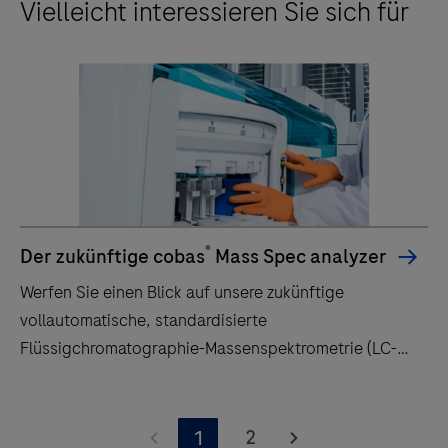
Vielleicht interessieren Sie sich für
®
Der zukünftige cobas
Mass Spec analyzer
Werfen Sie einen Blick auf unsere zukünftige
vollautomatische, standardisierte
Flüssigchromatographie-Massenspektrometrie (LC-
MS)-Lösung: das cobas® Mass Spec. Unser kürzlich
auf der EuroMedLab 2023 vorgestellter
Werfen
Massenspektrometrie-Analysator ist so konzipiert,
Sie
2
1