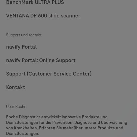
BenchMark ULTRA PLUS
Aliquotfunktionalität
vom
VENTANA DP 600 slide scanner
cobas
p
Support und Kontakt
512
System.
navify Portal
navify Portal: Online Support
Support (Customer Service Center)
Kontakt
Über Roche
Roche Diagnostics entwickelt innovative Produkte und
Dienstleistungen für die Prävention, Diagnose und Überwachung
von Krankheiten. Erfahren Sie mehr über unsere Produkte und
Dienstleistungen.