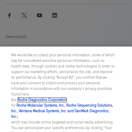
facebook
twitter
youtube
linkedin
Datenschutz
Cookie Präferenzen
We would like to collect your personal information, some of which
may be considered sensitive personal information, such as
Allgemeine Geschäftsbedingungen
health data, through cookies and similar technologies in order to
support our marketing efforts, personalize the site, and improve
its performance. By clicking “Accept All”, you confirm that we
SWITZERLAND
/
Deutsch
have your consent to collect and process your personal
information in accordance with our company's privacy practices
found here
© 2026 F. Hoffmann-La Roche Ltd
(for
Roche Diagnostics Corporation
.
for
Roche Molecular Systems, Inc., Roche Sequencing Solutions,
zuletzt aktualisiert 10.08.2026
Inc., Ventana Medical Systems, Inc. and GenMark Diagnostics,
Inc.
),
Diese Website enthält Informationen über Produkte, die für ein
which may include online targeted and social media advertising.
breites Spektrum von Zielgruppen bestimmt sind und
You can personalize your specific preferences by clicking “Your
Produktdetails oder Informationen enthalten könnten, die in Ihrem