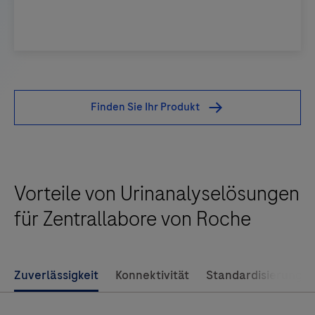
cobas
u
411
Finden Sie Ihr Produkt
Urinanalysensystem
-
Konsolidierte
Verwaltung
Vorteile von Urinanalyselösungen
von
für Zentrallabore von Roche
standardisierten
Ergebnissen.
Zuverlässigkeit
Konnektivität
Standardisierung